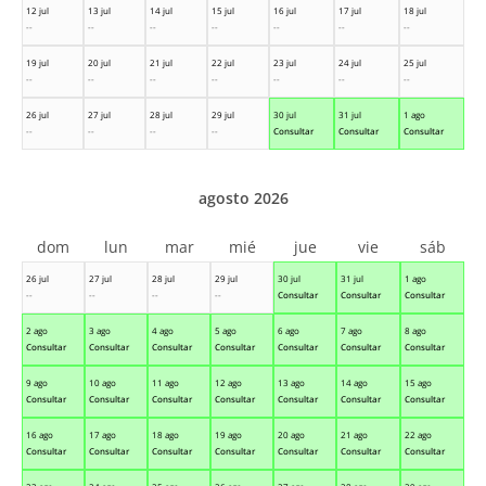
12 jul
13 jul
14 jul
15 jul
16 jul
17 jul
18 jul
--
--
--
--
--
--
--
19 jul
20 jul
21 jul
22 jul
23 jul
24 jul
25 jul
--
--
--
--
--
--
--
26 jul
27 jul
28 jul
29 jul
30 jul
31 jul
1 ago
--
--
--
--
Consultar
Consultar
Consultar
agosto 2026
dom
lun
mar
mié
jue
vie
sáb
26 jul
27 jul
28 jul
29 jul
30 jul
31 jul
1 ago
--
--
--
--
Consultar
Consultar
Consultar
2 ago
3 ago
4 ago
5 ago
6 ago
7 ago
8 ago
Consultar
Consultar
Consultar
Consultar
Consultar
Consultar
Consultar
9 ago
10 ago
11 ago
12 ago
13 ago
14 ago
15 ago
Consultar
Consultar
Consultar
Consultar
Consultar
Consultar
Consultar
16 ago
17 ago
18 ago
19 ago
20 ago
21 ago
22 ago
Consultar
Consultar
Consultar
Consultar
Consultar
Consultar
Consultar