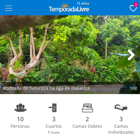
15 años
0
Next
Rodeada de natureza na ilga de itaparica
1/22
10
3
2
3
Personas
Cuartos
Camas Dobles
Camas
Individuales
1
Suite