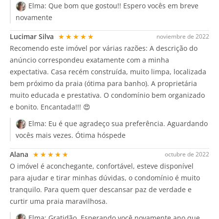
Elma:
Que bom que gostou!! Espero vocês em breve
novamente
Lucimar Silva
★★★★★
noviembre de 2022
Recomendo este imóvel por várias razões: A descrição do
anúncio correspondeu exatamente com a minha
expectativa. Casa recém construída, muito limpa, localizada
bem próximo da praia (ótima para banho). A proprietária
muito educada e prestativa. O condomínio bem organizado
e bonito. Encantada!!! 😍
Elma:
Eu é que agradeço sua preferência. Aguardando
vocês mais vezes. Ótima hóspede
Alana
★★★★★
octubre de 2022
O imóvel é aconchegante, confortável, esteve disponível
para ajudar e tirar minhas dúvidas, o condomínio é muito
tranquilo. Para quem quer descansar paz de verdade e
curtir uma praia maravilhosa.
Elma:
Gratidão. Esperando você novamente ano que