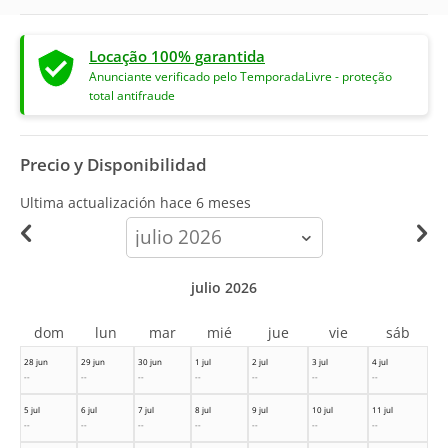
Locação 100% garantida
Anunciante verificado pelo TemporadaLivre - proteção
total antifraude
Precio y Disponibilidad
Ultima actualización hace
6 meses
calendar-
month
julio 2026
dom
lun
mar
mié
jue
vie
sáb
28 jun
29 jun
30 jun
1 jul
2 jul
3 jul
4 jul
--
--
--
--
--
--
--
5 jul
6 jul
7 jul
8 jul
9 jul
10 jul
11 jul
--
--
--
--
--
--
--