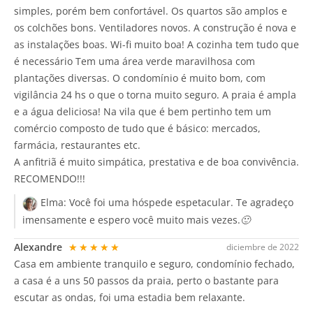
simples, porém bem confortável. Os quartos são amplos e
os colchões bons. Ventiladores novos. A construção é nova e
as instalações boas. Wi-fi muito boa! A cozinha tem tudo que
é necessário Tem uma área verde maravilhosa com
plantações diversas. O condomínio é muito bom, com
vigilância 24 hs o que o torna muito seguro. A praia é ampla
e a água deliciosa! Na vila que é bem pertinho tem um
comércio composto de tudo que é básico: mercados,
farmácia, restaurantes etc.
A anfitriã é muito simpática, prestativa e de boa convivência.
RECOMENDO!!!
Elma:
Você foi uma hóspede espetacular. Te agradeço
imensamente e espero você muito mais vezes.🙂
Alexandre
★★★★★
diciembre de 2022
Casa em ambiente tranquilo e seguro, condomínio fechado,
a casa é a uns 50 passos da praia, perto o bastante para
escutar as ondas, foi uma estadia bem relaxante.