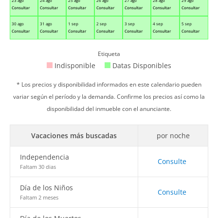
23 ago
24 ago
25 ago
26 ago
27 ago
28 ago
29 ago
Consultar
Consultar
Consultar
Consultar
Consultar
Consultar
Consultar
30 ago
31 ago
1 sep
2 sep
3 sep
4 sep
5 sep
Consultar
Consultar
Consultar
Consultar
Consultar
Consultar
Consultar
Etiqueta
Indisponible
Datas Disponibles
* Los precios y disponibilidad informados en este calendario pueden
variar según el período y la demanda. Confirme los precios así como la
disponibilidad del inmueble con el anunciante.
Vacaciones más buscadas
por noche
Independencia
Consulte
Faltam 30 dias
Día de los Niños
Consulte
Faltam 2 meses