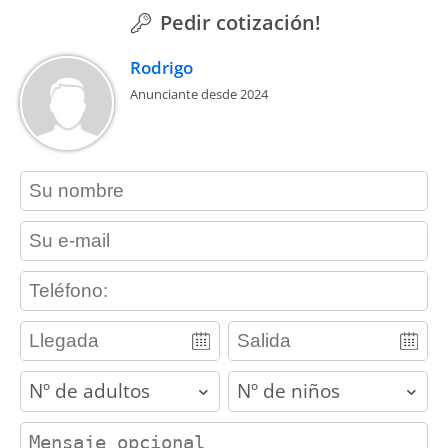
Pedir cotización!
Rodrigo
Anunciante desde 2024
contact_name
contact_email
contact_phone
adults
children
contact_message