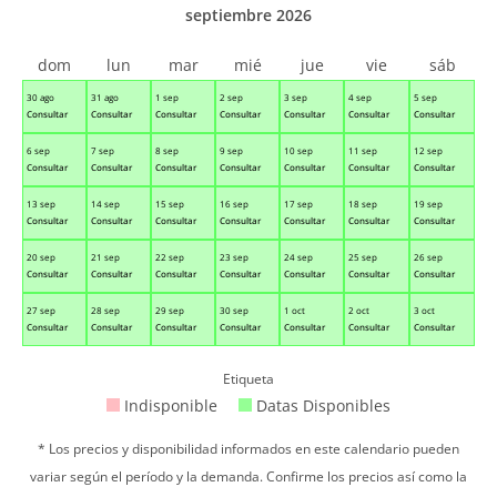
septiembre 2026
dom
lun
mar
mié
jue
vie
sáb
30 ago
31 ago
1 sep
2 sep
3 sep
4 sep
5 sep
Consultar
Consultar
Consultar
Consultar
Consultar
Consultar
Consultar
6 sep
7 sep
8 sep
9 sep
10 sep
11 sep
12 sep
Consultar
Consultar
Consultar
Consultar
Consultar
Consultar
Consultar
13 sep
14 sep
15 sep
16 sep
17 sep
18 sep
19 sep
Consultar
Consultar
Consultar
Consultar
Consultar
Consultar
Consultar
20 sep
21 sep
22 sep
23 sep
24 sep
25 sep
26 sep
Consultar
Consultar
Consultar
Consultar
Consultar
Consultar
Consultar
27 sep
28 sep
29 sep
30 sep
1 oct
2 oct
3 oct
Consultar
Consultar
Consultar
Consultar
Consultar
Consultar
Consultar
Etiqueta
Indisponible
Datas Disponibles
* Los precios y disponibilidad informados en este calendario pueden
variar según el período y la demanda. Confirme los precios así como la