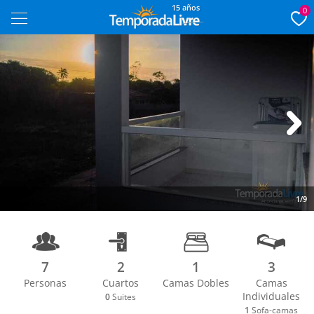
15 años
0
Next
1/9
7
2
1
3
Personas
Cuartos
Camas Dobles
Camas
Individuales
0
Suites
1
Sofa-camas