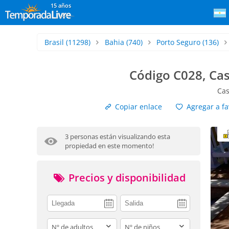
15 años
Brasil
(11298)
Bahia
(740)
Porto Seguro
(136)
Código C028, Cas
Cas
Copiar enlace
Agregar a fa
3 personas están visualizando esta
propiedad en este momento!
Precios y disponibilidad
adults
children