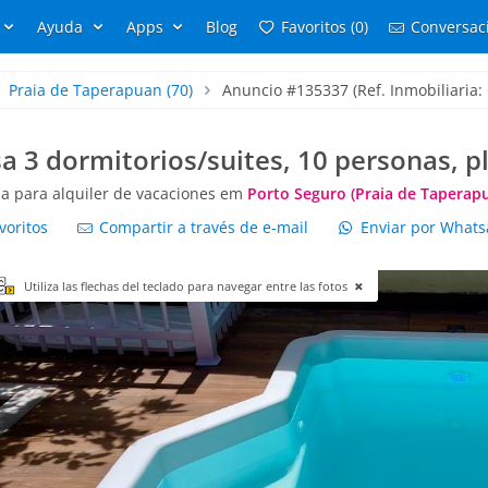
Ayuda
Apps
Blog
Favoritos (0)
Conversaci
Praia de Taperapuan
(70)
Anuncio #135337 (Ref. Inmobiliaria:
a 3 dormitorios/suites, 10 personas, 
a para alquiler de vacaciones em
Porto Seguro (Praia de Taperap
voritos
Compartir a través de e-mail
Enviar por What
Utiliza las flechas del teclado para navegar entre las fotos