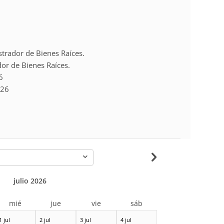
trador de Bienes Raíces.
or de Bienes Raíces.
6
726
-
julio 2026
mié
jue
vie
sáb
1 jul
2 jul
3 jul
4 jul