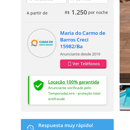
1.250
R$
por noche
A partir de
Maria do Carmo de
Barros Creci
15982/Ba
Anunciante desde 2019
Ver Teléfonos
Locação 100% garantida
Anunciante verificado pelo
TemporadaLivre - proteção total
antifraude
Respuesta muy rápido!