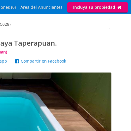
ones (0)
Área del Anunciantes
Incluya su propiedad
 C028)
playa Taperapuan.
uan)
sapp
Compartir en Facebook