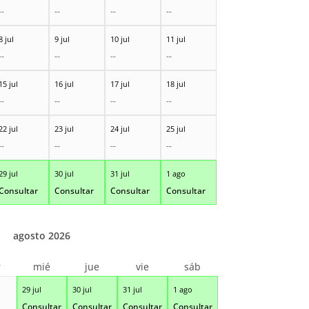
--
--
--
--
8 jul
9 jul
10 jul
11 jul
--
--
--
--
15 jul
16 jul
17 jul
18 jul
--
--
--
--
22 jul
23 jul
24 jul
25 jul
--
--
--
--
29 jul
30 jul
31 jul
1 ago
Consultar
Consultar
Consultar
Consultar
agosto 2026
r
mié
jue
vie
sáb
29 jul
30 jul
31 jul
1 ago
Consultar
Consultar
Consultar
Consultar