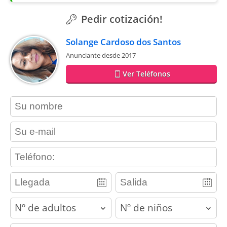
Pedir cotización!
Solange Cardoso dos Santos
Anunciante desde 2017
Ver Teléfonos
contact_name
contact_email
contact_phone
adults
children