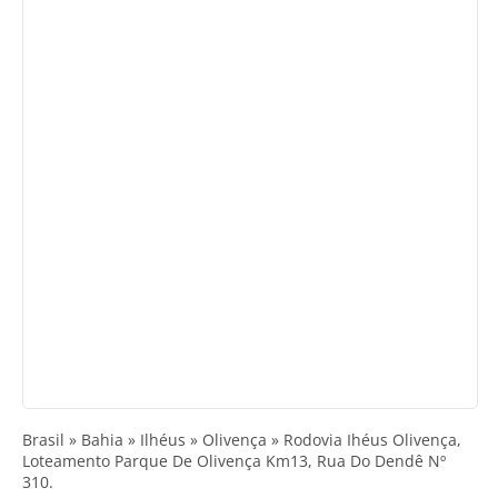
Brasil » Bahia » Ilhéus » Olivença » Rodovia Ihéus Olivença,
Loteamento Parque De Olivença Km13, Rua Do Dendê Nº
310.