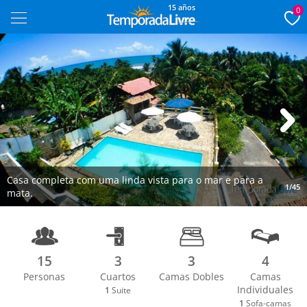
15 años
0
Next
Casa completa com uma linda vista para o mar e para a
1/45
mata.
15
3
3
4
Personas
Cuartos
Camas Dobles
Camas
Individuales
1
Suite
1
Sofa-camas