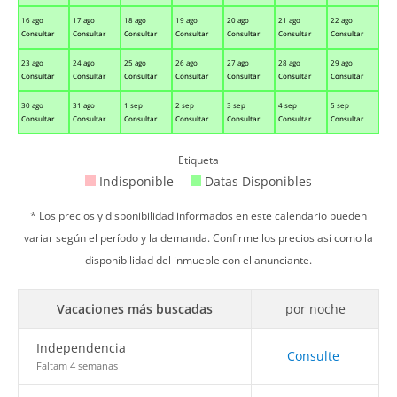
16 ago
17 ago
18 ago
19 ago
20 ago
21 ago
22 ago
Consultar
Consultar
Consultar
Consultar
Consultar
Consultar
Consultar
23 ago
24 ago
25 ago
26 ago
27 ago
28 ago
29 ago
Consultar
Consultar
Consultar
Consultar
Consultar
Consultar
Consultar
30 ago
31 ago
1 sep
2 sep
3 sep
4 sep
5 sep
Consultar
Consultar
Consultar
Consultar
Consultar
Consultar
Consultar
Etiqueta
Indisponible
Datas Disponibles
* Los precios y disponibilidad informados en este calendario pueden
variar según el período y la demanda. Confirme los precios así como la
disponibilidad del inmueble con el anunciante.
Vacaciones más buscadas
por noche
Independencia
Consulte
Faltam 4 semanas