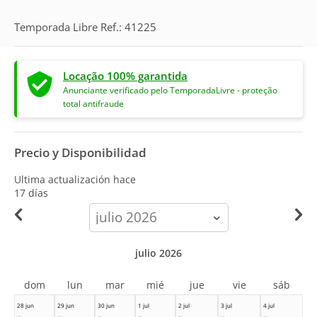
Temporada Libre Ref.: 41225
Locação 100% garantida
Anunciante verificado pelo TemporadaLivre - proteção
total antifraude
Precio y Disponibilidad
Ultima actualización hace
17 días
calendar-
month
julio 2026
dom
lun
mar
mié
jue
vie
sáb
28 jun
29 jun
30 jun
1 jul
2 jul
3 jul
4 jul
--
--
--
--
--
--
--