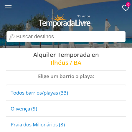
0
15 años
search
Alquiler Temporada en
Ilhéus / BA
Elige um barrio o playa:
Todos barrios/playas (33)
Olivença (9)
Praia dos Milionários (8)