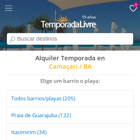
0
15 años
search
Alquiler Temporada en
Camaçari / BA
Elige um barrio o playa:
Todos barrios/playas (205)
Praia de Guarajuba (122)
Itacimirim (34)