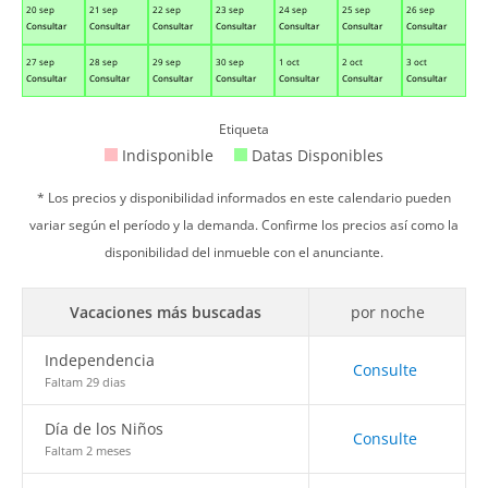
20 sep
21 sep
22 sep
23 sep
24 sep
25 sep
26 sep
Consultar
Consultar
Consultar
Consultar
Consultar
Consultar
Consultar
27 sep
28 sep
29 sep
30 sep
1 oct
2 oct
3 oct
Consultar
Consultar
Consultar
Consultar
Consultar
Consultar
Consultar
Etiqueta
Indisponible
Datas Disponibles
* Los precios y disponibilidad informados en este calendario pueden
variar según el período y la demanda. Confirme los precios así como la
disponibilidad del inmueble con el anunciante.
Vacaciones más buscadas
por noche
Independencia
Consulte
Faltam 29 dias
Día de los Niños
Consulte
Faltam 2 meses