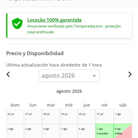
Locação 100% garantida
Anunciante verificado pelo TemporadaLivre - proteção
total antifraude
Precio y Disponibilidad
Ultima actualización hace
alrededor de 1 hora
calendar-
month
agosto 2026
dom
lun
mar
mié
jue
vie
sáb
26 jul
27 jul
28 jul
29 jul
30 jul
31 jul
1 ago
--
--
--
--
--
--
--
2 ago
3 ago
4 ago
5 ago
6 ago
7 ago
8 ago
--
--
--
--
--
Consultar
Indisp.