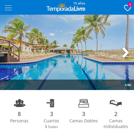
15 años
0
Next
1/40
8
3
3
2
Personas
Cuartos
Camas Dobles
Camas
Individuales
3
Suites