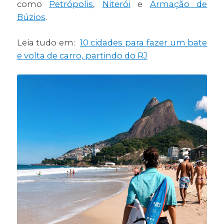
como
Petrópolis
,
Niterói
e
Armação de
Búzios
.
Leia tudo em:
10 cidades para fazer um bate
e volta de carro, partindo do RJ