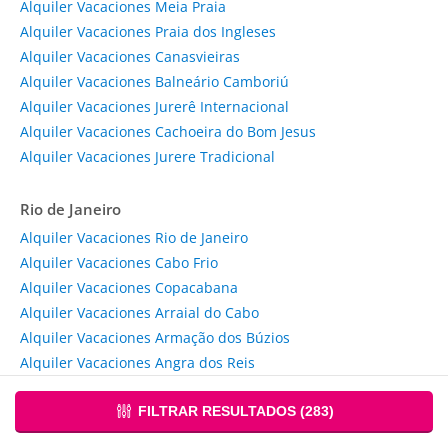
Alquiler Vacaciones Meia Praia
Alquiler Vacaciones Praia dos Ingleses
Alquiler Vacaciones Canasvieiras
Alquiler Vacaciones Balneário Camboriú
Alquiler Vacaciones Jurerê Internacional
Alquiler Vacaciones Cachoeira do Bom Jesus
Alquiler Vacaciones Jurere Tradicional
Rio de Janeiro
Alquiler Vacaciones Rio de Janeiro
Alquiler Vacaciones Cabo Frio
Alquiler Vacaciones Copacabana
Alquiler Vacaciones Arraial do Cabo
Alquiler Vacaciones Armação dos Búzios
Alquiler Vacaciones Angra dos Reis
Alquiler Vacaciones Petrópolis
FILTRAR RESULTADOS (
283
)
Paraná