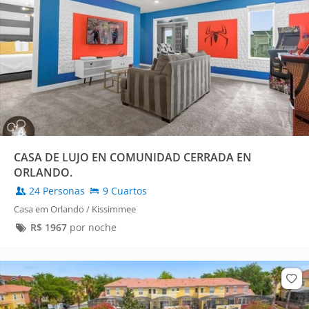
CASA DE LUJO EN COMUNIDAD CERRADA EN
ORLANDO.
24 Personas
9 Cuartos
Casa em Orlando / Kissimmee
R$
1967
por noche