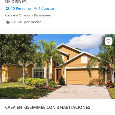
DE DISNEY
10 Personas
4 Cuartos
Casa em Orlando / Kissimmee
R$
581
por noche
CASA EN KISSIMMEE CON 3 HABITACIONES