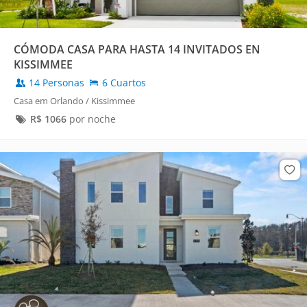
CÓMODA CASA PARA HASTA 14 INVITADOS EN
KISSIMMEE
14 Personas
6 Cuartos
Casa em Orlando / Kissimmee
R$
1066
por noche