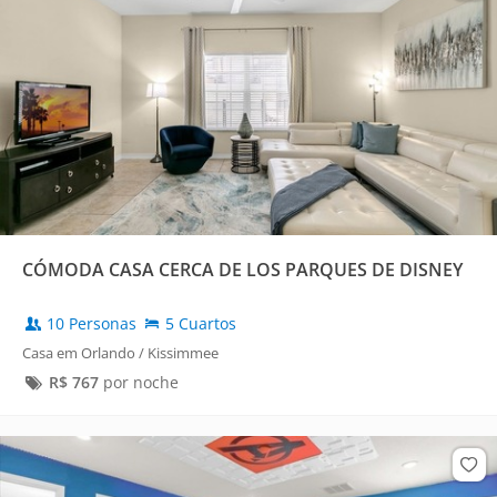
CÓMODA CASA CERCA DE LOS PARQUES DE DISNEY
10 Personas
5 Cuartos
Casa em Orlando / Kissimmee
R$
767
por noche