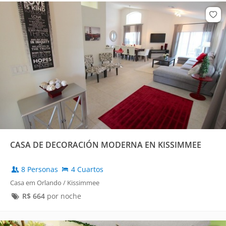
CASA DE DECORACIÓN MODERNA EN KISSIMMEE
8 Personas
4 Cuartos
Casa em Orlando / Kissimmee
R$
664
por noche