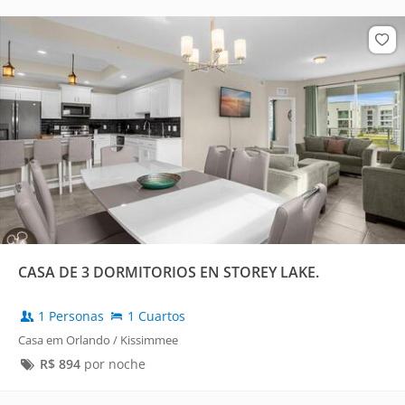
CASA DE 3 DORMITORIOS EN STOREY LAKE.
1 Personas
1 Cuartos
Casa em Orlando / Kissimmee
R$
894
por noche