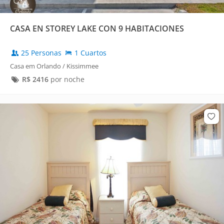
CASA EN STOREY LAKE CON 9 HABITACIONES
25 Personas
1 Cuartos
Casa em Orlando / Kissimmee
R$
2416
por noche