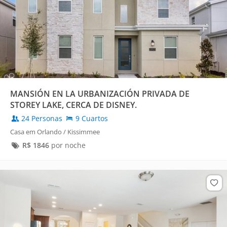
MANSIÓN EN LA URBANIZACIÓN PRIVADA DE
STOREY LAKE, CERCA DE DISNEY.
24 Personas
9 Cuartos
Casa em Orlando / Kissimmee
R$
1846
por noche