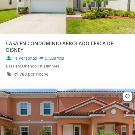
CASA EN CONDOMINIO ARBOLADO CERCA DE
DISNEY
11 Personas
5 Cuartos
Casa em Orlando / Kissimmee
R$
788
por noche