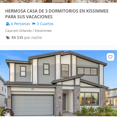
HERMOSA CASA DE 3 DORMITORIOS EN KISSIMMEE
PARA SUS VACACIONES
6 Personas
3 Cuartos
Casa em Orlando / Kissimmee
R$
535
por noche