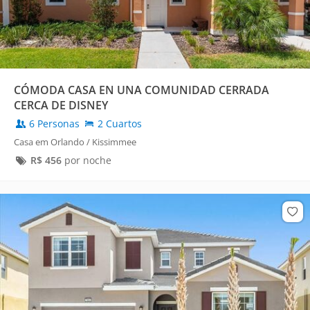
CÓMODA CASA EN UNA COMUNIDAD CERRADA
CERCA DE DISNEY
6 Personas
2 Cuartos
Casa em Orlando / Kissimmee
R$
456
por noche