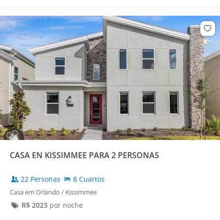
CASA EN KISSIMMEE PARA 2 PERSONAS
22 Personas
8 Cuartos
Casa em Orlando / Kissimmee
R$
2023
por noche