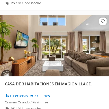
R$
1011
por noche
CASA DE 3 HABITACIONES EN MAGIC VILLAGE.
6 Personas
3 Cuartos
Casa em Orlando / Kissimmee
R$
1011
por noche