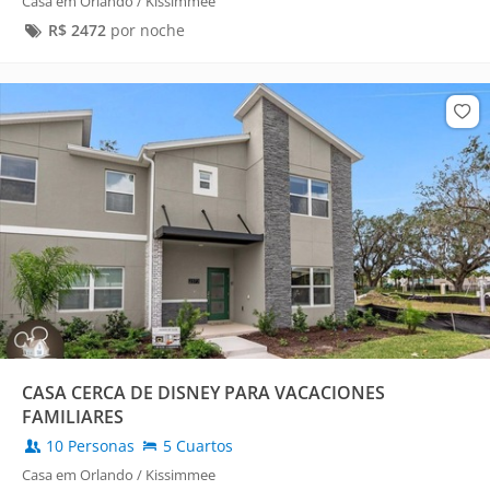
Casa em Orlando / Kissimmee
R$
2472
por noche
CASA CERCA DE DISNEY PARA VACACIONES
FAMILIARES
10 Personas
5 Cuartos
Casa em Orlando / Kissimmee