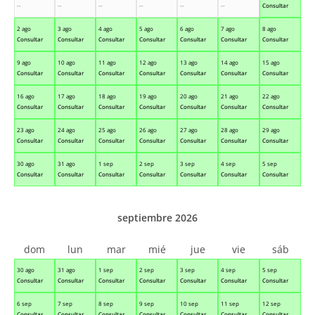
--
--
--
--
--
--
Consultar
2 ago
3 ago
4 ago
5 ago
6 ago
7 ago
8 ago
Consultar
Consultar
Consultar
Consultar
Consultar
Consultar
Consultar
9 ago
10 ago
11 ago
12 ago
13 ago
14 ago
15 ago
Consultar
Consultar
Consultar
Consultar
Consultar
Consultar
Consultar
16 ago
17 ago
18 ago
19 ago
20 ago
21 ago
22 ago
Consultar
Consultar
Consultar
Consultar
Consultar
Consultar
Consultar
23 ago
24 ago
25 ago
26 ago
27 ago
28 ago
29 ago
Consultar
Consultar
Consultar
Consultar
Consultar
Consultar
Consultar
30 ago
31 ago
1 sep
2 sep
3 sep
4 sep
5 sep
Consultar
Consultar
Consultar
Consultar
Consultar
Consultar
Consultar
septiembre 2026
dom
lun
mar
mié
jue
vie
sáb
30 ago
31 ago
1 sep
2 sep
3 sep
4 sep
5 sep
Consultar
Consultar
Consultar
Consultar
Consultar
Consultar
Consultar
6 sep
7 sep
8 sep
9 sep
10 sep
11 sep
12 sep
Consultar
Consultar
Consultar
Consultar
Consultar
Consultar
Consultar