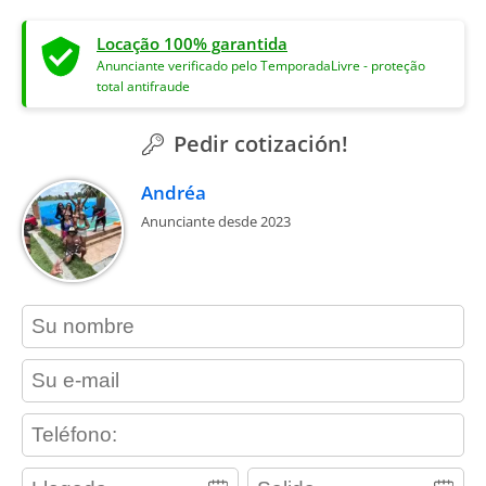
Locação 100% garantida
Anunciante verificado pelo TemporadaLivre - proteção
total antifraude
Pedir cotización!
Andréa
Anunciante desde 2023
contact_name
contact_email
contact_phone