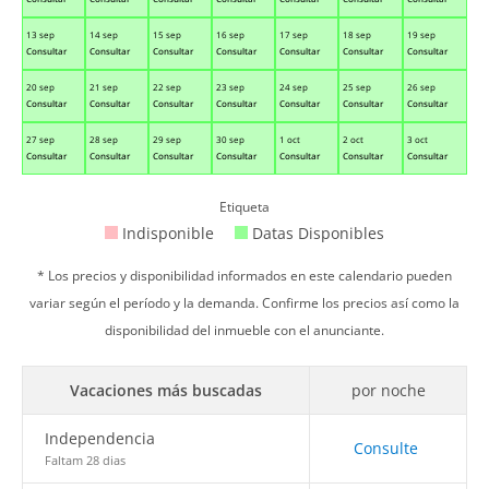
13 sep
14 sep
15 sep
16 sep
17 sep
18 sep
19 sep
Consultar
Consultar
Consultar
Consultar
Consultar
Consultar
Consultar
20 sep
21 sep
22 sep
23 sep
24 sep
25 sep
26 sep
Consultar
Consultar
Consultar
Consultar
Consultar
Consultar
Consultar
27 sep
28 sep
29 sep
30 sep
1 oct
2 oct
3 oct
Consultar
Consultar
Consultar
Consultar
Consultar
Consultar
Consultar
Etiqueta
Indisponible
Datas Disponibles
* Los precios y disponibilidad informados en este calendario pueden
variar según el período y la demanda. Confirme los precios así como la
disponibilidad del inmueble con el anunciante.
Vacaciones más buscadas
por noche
Independencia
Consulte
Faltam 28 dias