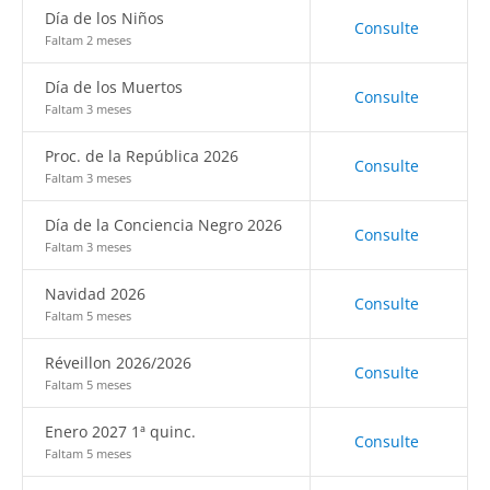
Día de los Niños
Consulte
Faltam 2 meses
Día de los Muertos
Consulte
Faltam 3 meses
Proc. de la República 2026
Consulte
Faltam 3 meses
Día de la Conciencia Negro 2026
Consulte
Faltam 3 meses
Navidad 2026
Consulte
Faltam 5 meses
Réveillon 2026/2026
Consulte
Faltam 5 meses
Enero 2027 1ª quinc.
Consulte
Faltam 5 meses