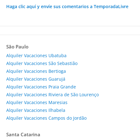
Haga clic aquí y envíe sus comentarios a TemporadaLivre
São Paulo
Alquiler Vacaciones Ubatuba
Alquiler Vacaciones São Sebastião
Alquiler Vacaciones Bertioga
Alquiler Vacaciones Guarujá
Alquiler Vacaciones Praia Grande
Alquiler Vacaciones Riviera de São Lourenço
Alquiler Vacaciones Maresias
Alquiler Vacaciones Ilhabela
Alquiler Vacaciones Campos do Jordão
Santa Catarina