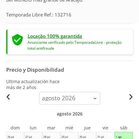
Temporada Libre Ref.: 132716
Locação 100% garantida
Anunciante verificado pelo TemporadaLivre - proteção
total antifraude
Precio y Disponibilidad
Ultima actualización hace
más de 2 años
calendar-
month
agosto 2026
dom
lun
mar
mié
jue
vie
sáb
26 jul
27 jul
28 jul
29 jul
30 jul
31 jul
1 ago