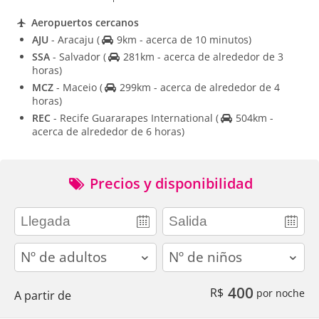
Aeropuertos cercanos
AJU
- Aracaju
(
9km - acerca de 10 minutos)
SSA
- Salvador
(
281km - acerca de alrededor de 3
horas)
MCZ
- Maceio
(
299km - acerca de alrededor de 4
horas)
REC
- Recife Guararapes International
(
504km -
acerca de alrededor de 6 horas)
Precios y disponibilidad
adults
children
400
R$
por noche
A partir de