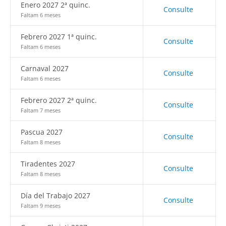
Enero 2027 2ª quinc.
Consulte
Faltam 6 meses
Febrero 2027 1ª quinc.
Consulte
Faltam 6 meses
Carnaval 2027
Consulte
Faltam 6 meses
Febrero 2027 2ª quinc.
Consulte
Faltam 7 meses
Pascua 2027
Consulte
Faltam 8 meses
Tiradentes 2027
Consulte
Faltam 8 meses
Día del Trabajo 2027
Consulte
Faltam 9 meses