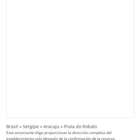
Brasil » Sergipe » Aracaju » Praia do Robalo
Este anunciante elige proporcionar la dirección completa del
establecimiento solo después de la confirmación de la reserva.