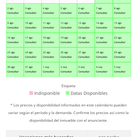
2 ago
3 ago
4 ago
5 ago
6 ago
7 ago
8 ago
Consultar
Consultar
Consultar
Consultar
Consultar
Consultar
Consultar
9 ago
10 ago
11 ago
12 ago
13 ago
14 ago
15 ago
Consultar
Consultar
Consultar
Consultar
Consultar
Consultar
Consultar
16 ago
17 ago
18 ago
19 ago
20 ago
21 ago
22 ago
Consultar
Consultar
Consultar
Consultar
Consultar
Consultar
Consultar
23 ago
24 ago
25 ago
26 ago
27 ago
28 ago
29 ago
Consultar
Consultar
Consultar
Consultar
Consultar
Consultar
Consultar
30 ago
31 ago
1 sep
2 sep
3 sep
4 sep
5 sep
Consultar
Consultar
Consultar
Consultar
Consultar
Consultar
Consultar
Etiqueta
Indisponible
Datas Disponibles
* Los precios y disponibilidad informados en este calendario pueden
variar según el período y la demanda. Confirme los precios así como la
disponibilidad del inmueble con el anunciante.