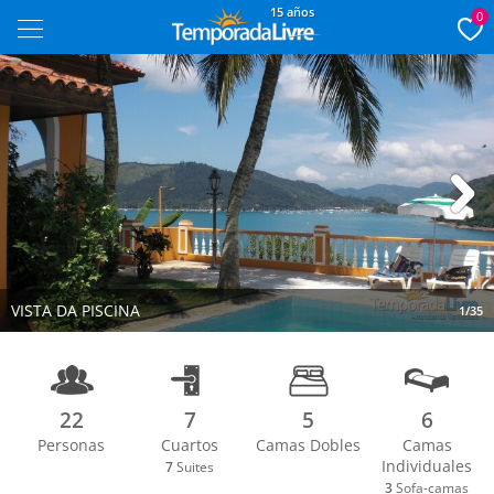
15 años
0
Next
VISTA DA PISCINA
1/35
22
7
5
6
Personas
Cuartos
Camas Dobles
Camas
Individuales
7
Suites
3
Sofa-camas