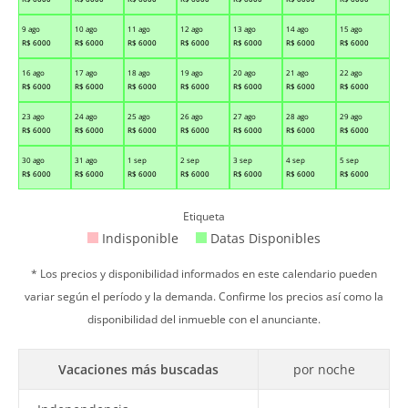
9 ago
10 ago
11 ago
12 ago
13 ago
14 ago
15 ago
R$
6000
R$
6000
R$
6000
R$
6000
R$
6000
R$
6000
R$
6000
16 ago
17 ago
18 ago
19 ago
20 ago
21 ago
22 ago
R$
6000
R$
6000
R$
6000
R$
6000
R$
6000
R$
6000
R$
6000
23 ago
24 ago
25 ago
26 ago
27 ago
28 ago
29 ago
R$
6000
R$
6000
R$
6000
R$
6000
R$
6000
R$
6000
R$
6000
30 ago
31 ago
1 sep
2 sep
3 sep
4 sep
5 sep
R$
6000
R$
6000
R$
6000
R$
6000
R$
6000
R$
6000
R$
6000
Etiqueta
Indisponible
Datas Disponibles
* Los precios y disponibilidad informados en este calendario pueden
variar según el período y la demanda. Confirme los precios así como la
disponibilidad del inmueble con el anunciante.
Vacaciones más buscadas
por noche