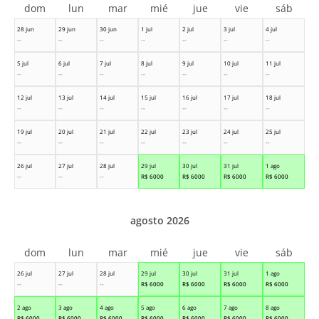
dom
lun
mar
mié
jue
vie
sáb
28 jun
29 jun
30 jun
1 jul
2 jul
3 jul
4 jul
--
--
--
--
--
--
--
5 jul
6 jul
7 jul
8 jul
9 jul
10 jul
11 jul
--
--
--
--
--
--
--
12 jul
13 jul
14 jul
15 jul
16 jul
17 jul
18 jul
--
--
--
--
--
--
--
19 jul
20 jul
21 jul
22 jul
23 jul
24 jul
25 jul
--
--
--
--
--
--
--
26 jul
27 jul
28 jul
29 jul
30 jul
31 jul
1 ago
--
--
--
R$
6000
R$
6000
R$
6000
R$
6000
agosto 2026
dom
lun
mar
mié
jue
vie
sáb
26 jul
27 jul
28 jul
29 jul
30 jul
31 jul
1 ago
--
--
--
R$
6000
R$
6000
R$
6000
R$
6000
2 ago
3 ago
4 ago
5 ago
6 ago
7 ago
8 ago
R$
6000
R$
6000
R$
6000
R$
6000
R$
6000
R$
6000
R$
6000