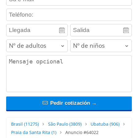
contact_phone
adults
children
contact_message
Pedir cotización →
Brasil
(11275)
São Paulo
(3809)
Ubatuba
(906)
Praia da Santa Rita
(1)
Anuncio #64022