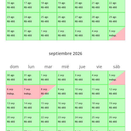
16 ago
17 ago
18 ago
19 ago
20 ago
21 ago
22 ago
R$
480
R$
480
R$
480
R$
480
R$
480
R$
480
R$
480
23 ago
24 ago
25 ago
26 ago
27 ago
28 ago
29 ago
R$
480
R$
480
R$
480
R$
480
R$
480
R$
480
R$
480
30 ago
31 ago
1 sep
2 sep
3 sep
4 sep
5 sep
R$
480
R$
480
R$
480
R$
480
R$
480
R$
480
Indisp.
septiembre 2026
dom
lun
mar
mié
jue
vie
sáb
30 ago
31 ago
1 sep
2 sep
3 sep
4 sep
5 sep
R$
480
R$
480
R$
480
R$
480
R$
480
R$
480
Indisp.
6 sep
7 sep
8 sep
9 sep
10 sep
11 sep
12 sep
Indisp.
Indisp.
R$
480
R$
480
R$
480
R$
480
R$
480
13 sep
14 sep
15 sep
16 sep
17 sep
18 sep
19 sep
R$
480
R$
480
R$
480
R$
480
R$
480
R$
480
R$
480
20 sep
21 sep
22 sep
23 sep
24 sep
25 sep
26 sep
R$
480
R$
480
R$
480
R$
480
R$
480
R$
480
R$
480