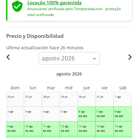
Locação 100% garantida
Anunciante verificado pelo TemporadaLivre - proteção
total antifraude
Precio y Disponibilidad
Ultima actualización hace
26 minutos
calendar-
month
agosto 2026
dom
lun
mar
mié
jue
vie
sáb
26 jul
27 jul
28 jul
29 jul
30 jul
31 jul
1 ago
--
--
--
--
--
--
--
2 ago
3 ago
4 ago
5 ago
6 ago
7 ago
8 ago
--
--
--
--
R$
480
R$
480
R$
480
9 ago
10 ago
11 ago
12 ago
13 ago
14 ago
15 ago
R$
480
R$
480
R$
480
R$
480
R$
480
R$
480
R$
480