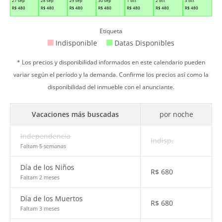
27 sep
28 sep
29 sep
30 sep
1 oct
2 oct
3 oct
R$
480
R$
480
R$
480
R$
480
R$
480
R$
480
R$
480
Etiqueta
Indisponible
Datas Disponibles
* Los precios y disponibilidad informados en este calendario pueden
variar según el período y la demanda. Confirme los precios así como la
disponibilidad del inmueble con el anunciante.
Vacaciones más buscadas
por noche
Independencia
Indisp.
Faltam 5 semanas
Día de los Niños
R$
680
Faltam 2 meses
Día de los Muertos
R$
680
Faltam 3 meses