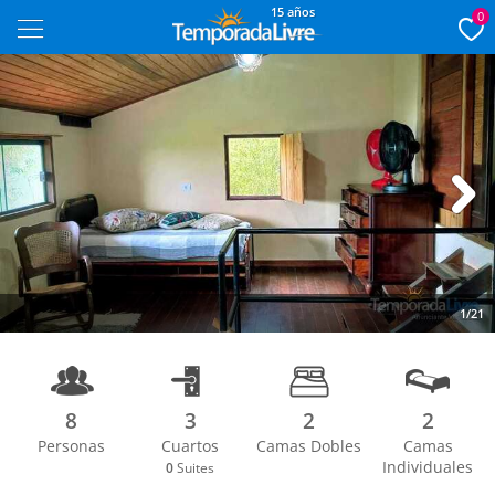
15 años
0
Next
1/21
8
3
2
2
Personas
Cuartos
Camas Dobles
Camas
Individuales
0
Suites