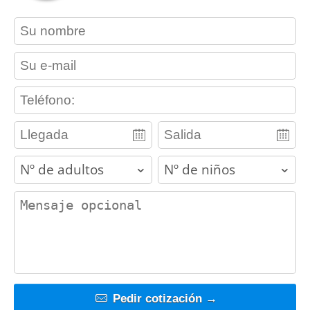
contact_name
contact_email
contact_phone
adults
children
contact_message
Pedir cotización →