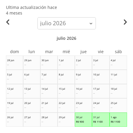
Ultima actualización hace
4 meses
calendar-
month
julio 2026
dom
lun
mar
mié
jue
vie
sáb
28 jun
29 jun
30 jun
1 jul
2 jul
3 jul
4 jul
--
--
--
--
--
--
--
5 jul
6 jul
7 jul
8 jul
9 jul
10 jul
11 jul
--
--
--
--
--
--
--
12 jul
13 jul
14 jul
15 jul
16 jul
17 jul
18 jul
--
--
--
--
--
--
--
19 jul
20 jul
21 jul
22 jul
23 jul
24 jul
25 jul
--
--
--
--
--
--
--
26 jul
27 jul
28 jul
29 jul
30 jul
31 jul
1 ago
--
--
--
--
R$
900
R$
1100
R$
1100