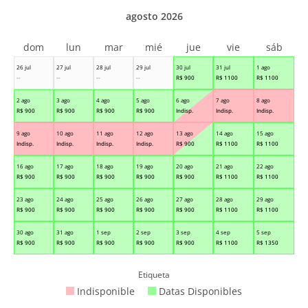
agosto 2026
dom
lun
mar
mié
jue
vie
sáb
26 jul
27 jul
28 jul
29 jul
30 jul
31 jul
1 ago
--
--
--
--
R$
900
R$
1100
R$
1100
2 ago
3 ago
4 ago
5 ago
6 ago
7 ago
8 ago
R$
900
R$
900
R$
900
R$
900
Indisp.
Indisp.
Indisp.
9 ago
10 ago
11 ago
12 ago
13 ago
14 ago
15 ago
Indisp.
Indisp.
Indisp.
Indisp.
R$
900
R$
1100
R$
1100
16 ago
17 ago
18 ago
19 ago
20 ago
21 ago
22 ago
R$
900
R$
900
R$
900
R$
900
R$
900
R$
1100
R$
1100
23 ago
24 ago
25 ago
26 ago
27 ago
28 ago
29 ago
R$
900
R$
900
R$
900
R$
900
R$
900
R$
1100
R$
1100
30 ago
31 ago
1 sep
2 sep
3 sep
4 sep
5 sep
R$
900
R$
900
R$
900
R$
900
R$
900
R$
1100
R$
1350
Etiqueta
Indisponible
Datas Disponibles