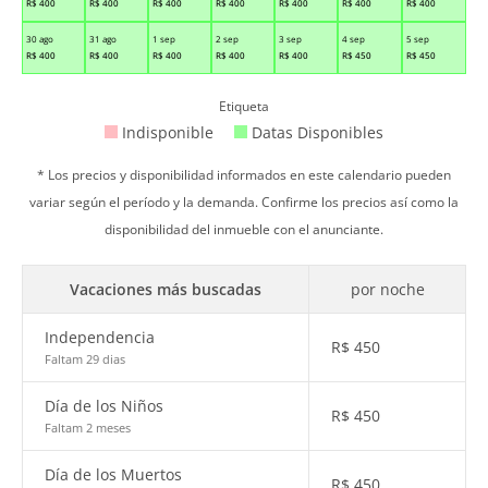
R$
400
R$
400
R$
400
R$
400
R$
400
R$
400
R$
400
30 ago
31 ago
1 sep
2 sep
3 sep
4 sep
5 sep
R$
400
R$
400
R$
400
R$
400
R$
400
R$
450
R$
450
Etiqueta
Indisponible
Datas Disponibles
* Los precios y disponibilidad informados en este calendario pueden
variar según el período y la demanda. Confirme los precios así como la
disponibilidad del inmueble con el anunciante.
Vacaciones más buscadas
por noche
Independencia
R$
450
Faltam 29 dias
Día de los Niños
R$
450
Faltam 2 meses
Día de los Muertos
R$
450