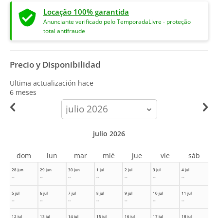
Locação 100% garantida
Anunciante verificado pelo TemporadaLivre - proteção
total antifraude
Precio y Disponibilidad
Ultima actualización hace
6 meses
calendar-
month
julio 2026
dom
lun
mar
mié
jue
vie
sáb
28 jun
29 jun
30 jun
1 jul
2 jul
3 jul
4 jul
--
--
--
--
--
--
--
5 jul
6 jul
7 jul
8 jul
9 jul
10 jul
11 jul
--
--
--
--
--
--
--
12 jul
13 jul
14 jul
15 jul
16 jul
17 jul
18 jul