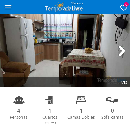
15 años
0
Next
1/13
4
1
1
0
Personas
Cuartos
Camas Dobles
Sofa-camas
0
Suites