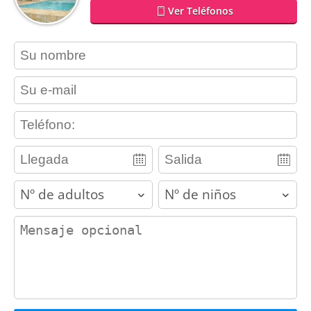
Ver Teléfonos
contact_name
contact_email
contact_phone
adults
children
contact_message