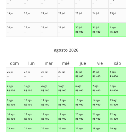
--
--
--
--
--
--
--
19 jul
20 jul
21 jul
22 jul
23 jul
24 jul
25 jul
--
--
--
--
--
--
--
26 jul
27 jul
28 jul
29 jul
30 jul
31 jul
1 ago
--
--
--
--
R$
400
R$
400
R$
400
agosto 2026
dom
lun
mar
mié
jue
vie
sáb
26 jul
27 jul
28 jul
29 jul
30 jul
31 jul
1 ago
--
--
--
--
R$
400
R$
400
R$
400
2 ago
3 ago
4 ago
5 ago
6 ago
7 ago
8 ago
R$
400
R$
400
R$
400
R$
400
R$
400
R$
400
R$
400
9 ago
10 ago
11 ago
12 ago
13 ago
14 ago
15 ago
R$
400
R$
400
R$
400
R$
400
R$
400
R$
400
R$
400
16 ago
17 ago
18 ago
19 ago
20 ago
21 ago
22 ago
R$
400
R$
400
R$
400
R$
400
R$
400
R$
400
R$
400
23 ago
24 ago
25 ago
26 ago
27 ago
28 ago
29 ago