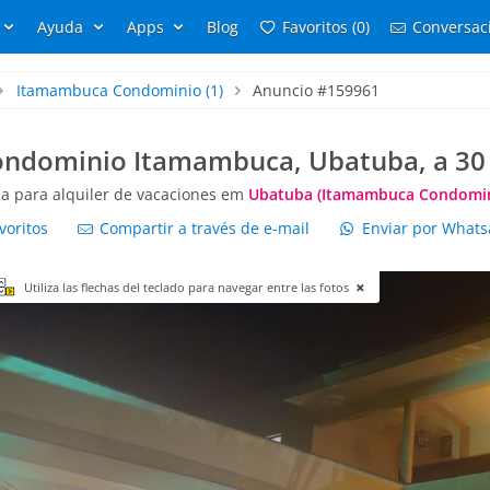
Ayuda
Apps
Blog
Favoritos (0)
Conversaci
Itamambuca Condominio
(1)
Anuncio #159961
ondominio Itamambuca, Ubatuba, a 30 
a para alquiler de vacaciones em
Ubatuba (Itamambuca Condomin
voritos
Compartir a través de e-mail
Enviar por What
Utiliza las flechas del teclado para navegar entre las fotos