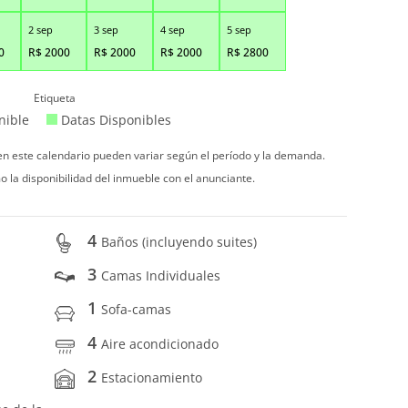
2 sep
3 sep
4 sep
5 sep
0
R$
2000
R$
2000
R$
2000
R$
2800
Etiqueta
nible
Datas Disponibles
 en este calendario pueden variar según el período y la demanda.
o la disponibilidad del inmueble con el anunciante.
4
Baños (incluyendo suites)
3
Camas Individuales
1
Sofa-camas
4
Aire acondicionado
2
Estacionamiento