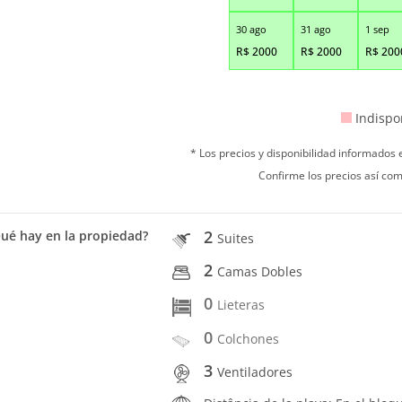
30 ago
31 ago
1 sep
R$
2000
R$
2000
R$
200
Indispo
* Los precios y disponibilidad informados
Confirme los precios así com
2
ué hay en la propiedad?
Suites
2
Camas Dobles
0
Lieteras
0
Colchones
3
Ventiladores