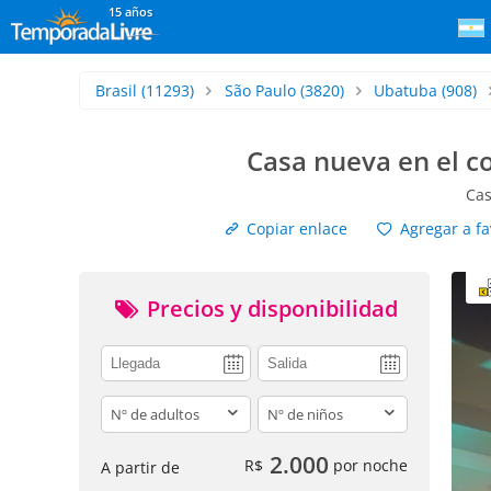
15 años
Brasil
(11293)
São Paulo
(3820)
Ubatuba
(908)
Casa nueva en el c
Cas
Copiar enlace
Agregar a fa
Precios y disponibilidad
adults
children
2.000
R$
por noche
A partir de