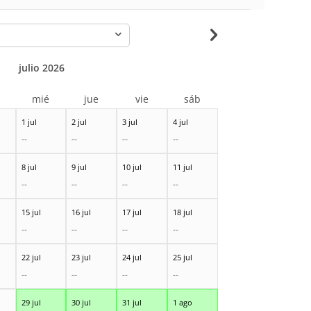
-
julio 2026
r
mié
jue
vie
sáb
1 jul
2 jul
3 jul
4 jul
--
--
--
--
8 jul
9 jul
10 jul
11 jul
--
--
--
--
15 jul
16 jul
17 jul
18 jul
--
--
--
--
22 jul
23 jul
24 jul
25 jul
--
--
--
--
29 jul
30 jul
31 jul
1 ago