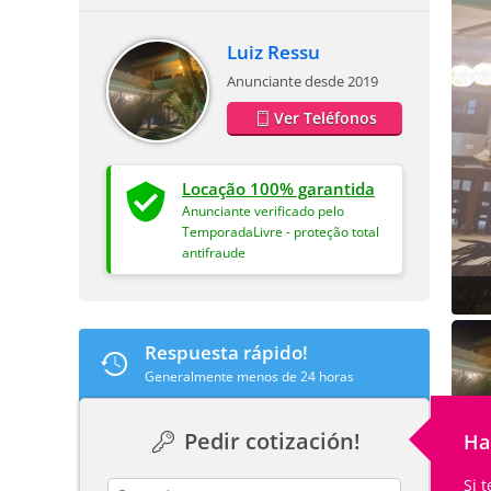
Luiz Ressu
Anunciante desde 2019
Ver Teléfonos
Locação 100% garantida
Anunciante verificado pelo
TemporadaLivre - proteção total
antifraude
Respuesta rápido!
Generalmente menos de 24 horas
Pedir cotización!
Ha
Si 
contact_name