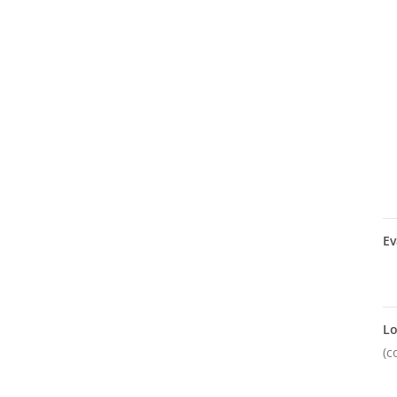
Ev
Lo
(c