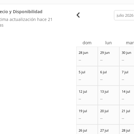
ecio y Disponibilidad
calendar
month
tima actualización hace
21
as
dom
lun
ma
28 jun
29 jun
30 jun
--
--
--
5 jul
6 jul
7 jul
--
--
--
12 jul
13 jul
14 jul
--
--
--
19 jul
20 jul
21 jul
--
--
--
26 jul
27 jul
28 jul