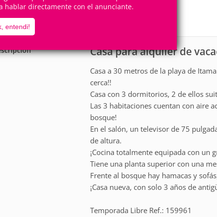
7
3
a hablar directamente con el anunciante.
Personas
Cuartos
2
Suites
, entendi!
Casa para alquiler de va
scripción
Casa a 30 metros de la playa de Itama
cerca!!
Casa con 3 dormitorios, 2 de ellos su
Las 3 habitaciones cuentan con aire ac
bosque!
En el salón, un televisor de 75 pulga
de altura.
¡Cocina totalmente equipada con un gr
Tiene una planta superior con una mesa
Frente al bosque hay hamacas y sofás,
¡Casa nueva, con solo 3 años de antig
Temporada Libre Ref.: 159961