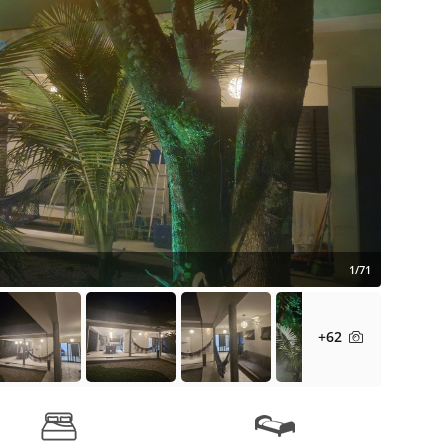
1/71
+62