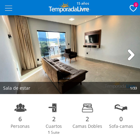
15 años
0
Next
Sala de estar
1/33
6
2
2
0
Personas
Cuartos
Camas Dobles
Sofa-camas
1
Suite