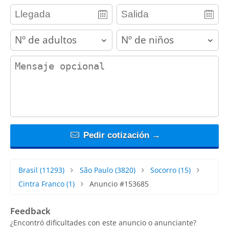
adults
children
contact_message
Pedir cotización →
Brasil
(11293)
São Paulo
(3820)
Socorro
(15)
Cintra Franco
(1)
Anuncio #153685
Feedback
¿Encontró dificultades con este anuncio o anunciante?