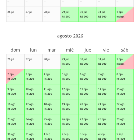
--
--
--
--
--
--
--
26 jul
27 jul
28 jul
29 jul
30 jul
31 jul
1 ago
--
--
--
R$
200
R$
200
R$
300
Indisp.
agosto 2026
dom
lun
mar
mié
jue
vie
sáb
26 jul
27 jul
28 jul
29 jul
30 jul
31 jul
1 ago
--
--
--
R$
200
R$
200
R$
300
Indisp.
2 ago
3 ago
4 ago
5 ago
6 ago
7 ago
8 ago
R$
300
R$
200
R$
200
R$
200
R$
200
R$
300
R$
300
9 ago
10 ago
11 ago
12 ago
13 ago
14 ago
15 ago
R$
300
R$
200
R$
200
R$
200
R$
200
R$
300
R$
300
16 ago
17 ago
18 ago
19 ago
20 ago
21 ago
22 ago
R$
300
R$
200
R$
200
R$
200
R$
200
R$
300
R$
300
23 ago
24 ago
25 ago
26 ago
27 ago
28 ago
29 ago
R$
300
R$
200
R$
200
R$
200
R$
200
R$
300
R$
300
30 ago
31 ago
1 sep
2 sep
3 sep
4 sep
5 sep
R$
300
R$
200
R$
200
R$
200
R$
200
R$
300
R$
400