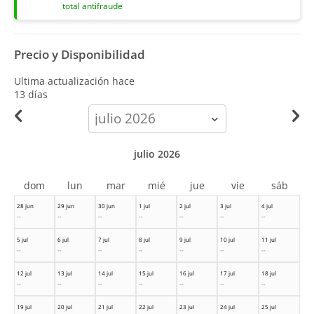
total antifraude
Precio y Disponibilidad
Ultima actualización hace
13 días
calendar-
month
julio 2026
dom
lun
mar
mié
jue
vie
sáb
28 jun
29 jun
30 jun
1 jul
2 jul
3 jul
4 jul
--
--
--
--
--
--
--
5 jul
6 jul
7 jul
8 jul
9 jul
10 jul
11 jul
--
--
--
--
--
--
--
12 jul
13 jul
14 jul
15 jul
16 jul
17 jul
18 jul
--
--
--
--
--
--
--
19 jul
20 jul
21 jul
22 jul
23 jul
24 jul
25 jul