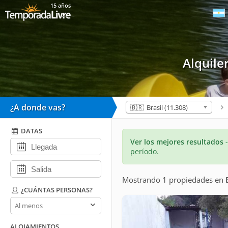
15 años
Alquil
¿A donde vas?
🇧🇷 Brasil (11.308)
DATAS
Ver los mejores resultados
período.
Mostrando 1 propiedades
en
¿CUÁNTAS PERSONAS?
¿Cuántas
personas?
ALOJAMIENTOS