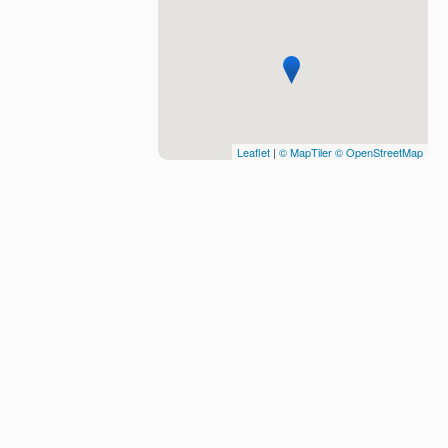
Leaflet
|
© MapTiler
© OpenStreetMap