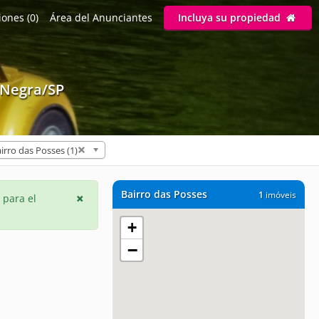
ones (0)
Área del Anunciantes
Incluya su propiedad
 Negra/SP
irro das Posses (1)
Bairro das Posses
1
imóveis
 para el
+
−