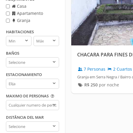
Casa
Apartamento
Granja
HABITACIONES
Habitaciones
Habitaciones
min
max
BAÑOS
CHACARA PARA FINES 
Baños
7 Personas
2 Cuartos
ESTACIONAMIENTO
Granja em Serra Negra / Bairro
Estacionamiento
R$
250
por noche
MAXIMO DE PERSONAS
Maximo
de
personas
DISTÂNCIA DEL MAR
Distância
del