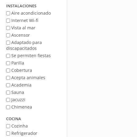
mar
INSTALACIONES
Aire acondicionado
Internet Wi-fi
Vista al mar
Ascensor
Adaptado para
discapacitados
Se permiten fiestas
Parilla
Cobertura
Acepta animales
Academia
Sauna
Jacuzzi
Chimenea
COCINA
Cozinha
Refrigerador