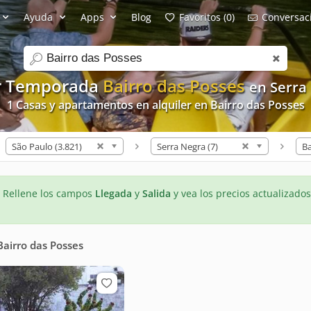
Ayuda
Apps
Blog
Favoritos (0)
Conversaci
search
er Temporada
Bairro das Posses
en Serra
1 Casas y apartamentos en alquiler en Bairro das Posses
São Paulo (3.821)
Serra Negra (7)
Ba
- Rellene los campos
Llegada
y
Salida
y vea los precios actualizados
Bairro das Posses