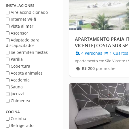
mar
INSTALACIONES
Aire acondicionado
Internet Wi-fi
Vista al mar
Ascensor
APARTAMENTO PRAIA I
Adaptado para
VICENTE) COSTA SUR SP
discapacitados
Se permiten fiestas
4 Personas
1 Cuartos
Parilla
Apartamento em São Vicente / 
Cobertura
R$
200
por noche
Acepta animales
Academia
Sauna
Jacuzzi
Chimenea
COCINA
Cozinha
Refrigerador