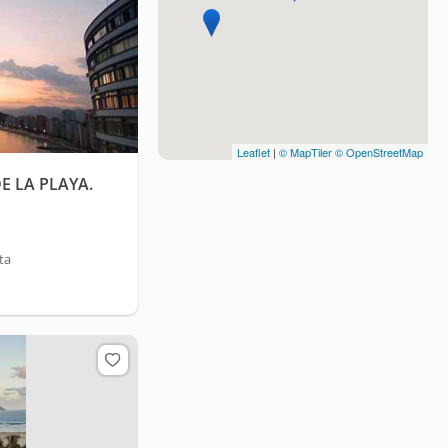
Leaflet
|
© MapTiler
© OpenStreetMap
E LA PLAYA.
ta