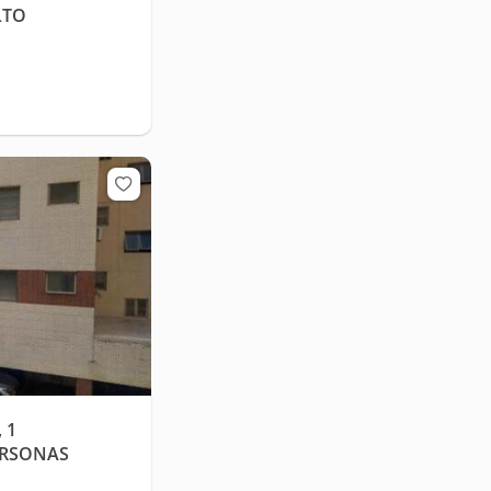
LTO
 1
ERSONAS