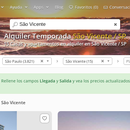
Ayuda
Apps
Blog
Favoritos (0)
Conversaci
search
Alquiler Temporada
São Vicente / SP
15 Casas y apartamentos en alquiler en São Vicente / SP
São Paulo (3.821)
São Vicente (15)
Pl
- Rellene los campos
Llegada
y
Salida
y vea los precios actualizados
n
São Vicente