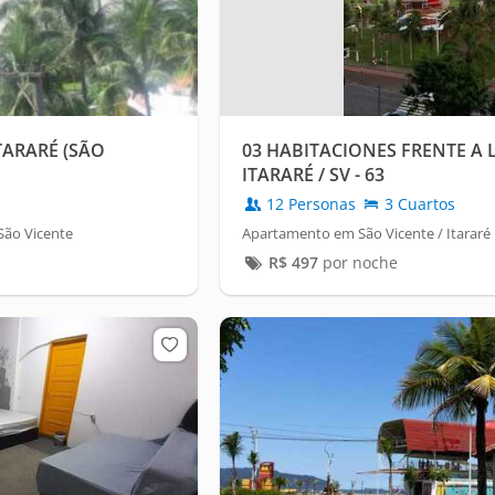
TARARÉ (SÃO
03 HABITACIONES FRENTE A 
ITARARÉ / SV - 63
12 Personas
3 Cuartos
São Vicente
Apartamento em São Vicente / Itararé
R$
497
por noche