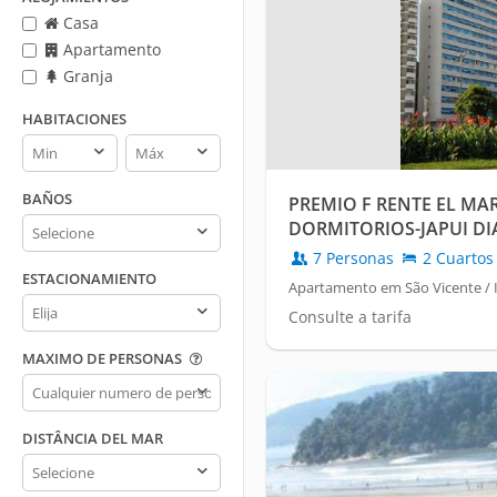
Casa
Apartamento
Granja
HABITACIONES
Habitaciones
Habitaciones
min
max
BAÑOS
PREMIO F RENTE EL MAR 
Baños
DORMITORIOS-JAPUI DIA
150,00
7 Personas
2 Cuartos
ESTACIONAMIENTO
Apartamento em São Vicente / I
Estacionamiento
Consulte a tarifa
MAXIMO DE PERSONAS
Maximo
de
personas
DISTÂNCIA DEL MAR
Distância
del