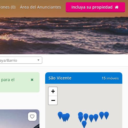
ones (0)
Área del Anunciantes
Incluya su propiedad
aya/Barrio
São Vicente
15
imóveis
 para el
+
−