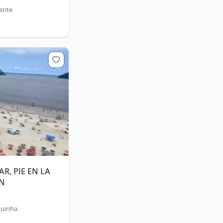
ente
R, PIE EN LA
ÓN
guinha