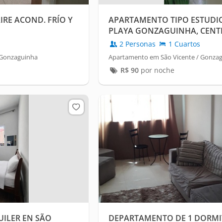
IRE ACOND. FRÍO Y
APARTAMENTO TIPO ESTUDIO
PLAYA GONZAGUINHA, CENT
Y SUPERMERCADO SONDA
2 Personas
1 Cuartos
 Gonzaguinha
Apartamento em São Vicente / Gonza
R$
90
por noche
ILER EN SÃO
DEPARTAMENTO DE 1 DORMI