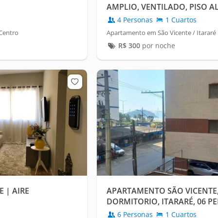
AMPLIO, VENTILADO, PISO A
4 Personas
1 Cuartos
Centro
Apartamento em São Vicente / Itararé
R$
300
por noche
E | AIRE
APARTAMENTO SÃO VICENTE,
DORMITORIO, ITARARÉ, 06 P
6 Personas
1 Cuartos