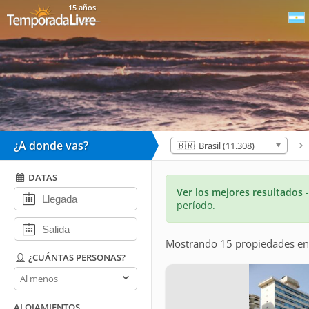
15 años
¿A donde vas?
🇧🇷 Brasil (11.308)
DATAS
Ver los mejores resultados
período.
Mostrando 15 propiedades
e
¿CUÁNTAS PERSONAS?
¿Cuántas
personas?
ALOJAMIENTOS