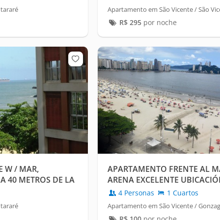
tararé
Apartamento em São Vicente / São Vic
R$
295
por noche
E W / MAR,
APARTAMENTO FRENTE AL MA
A 40 METROS DE LA
ARENA EXCELENTE UBICACI
4 Personas
1 Cuartos
tararé
Apartamento em São Vicente / Gonza
R$
100
por noche