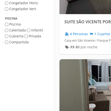
Congelador Horiz.
Congelador Vert.
PISCINA
SUITE SÃO VICENTE PO
Piscina
Calentada
Infantil
4 Personas
1 Cuartos
Cubierta
Privada
Casa em São Vicente / Parque P
Compartida
R$
80
por noche