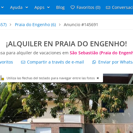
Ayuda
Apps
Blog
Favoritos (0)
Conversaci
657)
Praia do Engenho
(6)
Anuncio #145691
¡ALQUILER EN PRAIA DO ENGENHO!
sa para alquiler de vacaciones em
São Sebastião (Praia do Engen
voritos
Compartir a través de e-mail
Enviar por What
Utiliza las flechas del teclado para navegar entre las fotos