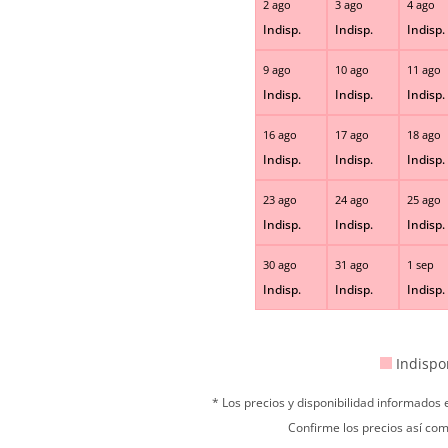
2 ago
3 ago
4 ago
Indisp.
Indisp.
Indisp.
9 ago
10 ago
11 ago
Indisp.
Indisp.
Indisp.
16 ago
17 ago
18 ago
Indisp.
Indisp.
Indisp.
23 ago
24 ago
25 ago
Indisp.
Indisp.
Indisp.
30 ago
31 ago
1 sep
Indisp.
Indisp.
Indisp.
Indispo
* Los precios y disponibilidad informados
Confirme los precios así com