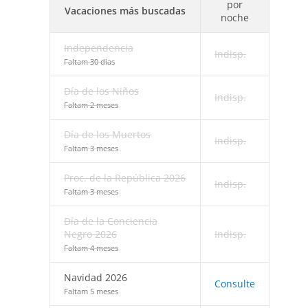
por
Vacaciones más buscadas
noche
Independencia
Indisp.
Faltam 30 dias
Día de los Niños
Indisp.
Faltam 2 meses
Día de los Muertos
Indisp.
Faltam 3 meses
Proc. de la República 2026
Indisp.
Faltam 3 meses
Día de la Conciencia
Negro 2026
Indisp.
Faltam 4 meses
Navidad 2026
Consulte
Faltam 5 meses