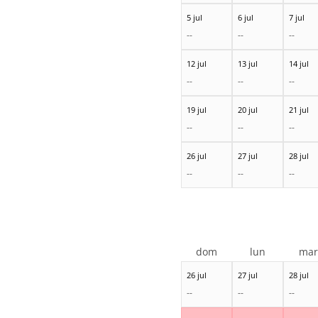
5 jul
6 jul
7 jul
--
--
--
12 jul
13 jul
14 jul
--
--
--
19 jul
20 jul
21 jul
--
--
--
26 jul
27 jul
28 jul
--
--
--
dom
lun
ma
26 jul
27 jul
28 jul
--
--
--