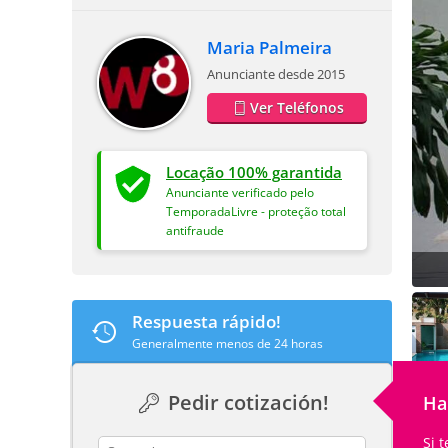
Maria Palmeira
Anunciante desde 2015
Ver Teléfonos
Locação 100% garantida
Anunciante verificado pelo
TemporadaLivre - proteção total
antifraude
Respuesta rápido!
Generalmente menos de 24 horas
Pedir cotización!
Ha
Si 
contact_name