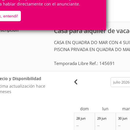
8
4
a hablar directamente con el anunciante.
Personas
Cuartos
0
Suites
, entendi!
Casa para alquiler de vac
scripción
CASA EN QUADRA DO MAR CON 4 SUI
PISCINA PRIVADA EN QUADRA DO MA
Temporada Libre Ref.: 145691
ecio y Disponibilidad
calendar
month
tima actualización hace
meses
dom
lun
ma
28 jun
29 jun
30 jun
--
--
--