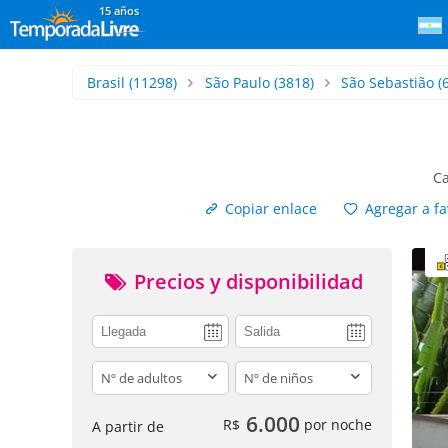
15 años
Brasil
(11298)
São Paulo
(3818)
São Sebastião
(
Ca
Copiar enlace
Agregar a fa
Precios y disponibilidad
adults
children
6.000
R$
por noche
A partir de