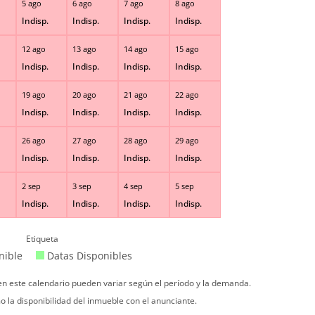
5 ago
6 ago
7 ago
8 ago
Indisp.
Indisp.
Indisp.
Indisp.
12 ago
13 ago
14 ago
15 ago
Indisp.
Indisp.
Indisp.
Indisp.
19 ago
20 ago
21 ago
22 ago
Indisp.
Indisp.
Indisp.
Indisp.
26 ago
27 ago
28 ago
29 ago
Indisp.
Indisp.
Indisp.
Indisp.
2 sep
3 sep
4 sep
5 sep
Indisp.
Indisp.
Indisp.
Indisp.
Etiqueta
nible
Datas Disponibles
 en este calendario pueden variar según el período y la demanda.
o la disponibilidad del inmueble con el anunciante.