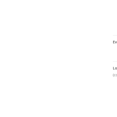
Ev
Lo
(c