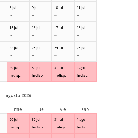
8 jul
9 jul
10 jul
11 jul
--
--
--
--
15 jul
16 jul
17 jul
18 jul
--
--
--
--
22 jul
23 jul
24 jul
25 jul
--
--
--
--
29 jul
30 jul
31 jul
1 ago
Indisp.
Indisp.
Indisp.
Indisp.
agosto 2026
r
mié
jue
vie
sáb
29 jul
30 jul
31 jul
1 ago
Indisp.
Indisp.
Indisp.
Indisp.