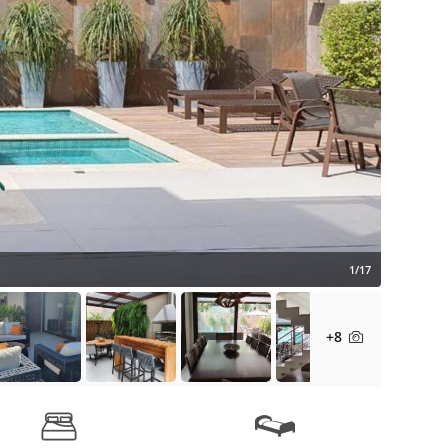
1/17
+8