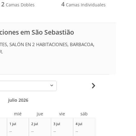
2
4
Camas Dobles
Camas Individuales
aciones em São Sebastião
TES, SALÓN EN 2 HABITACIONES, BARBACOA,
R.
-
julio 2026
r
mié
jue
vie
sáb
1 jul
2 jul
3 jul
4 jul
--
--
--
--