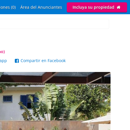
ones (0)
Área del Anunciantes
Incluya su propiedad
ho)
sapp
Compartir en Facebook