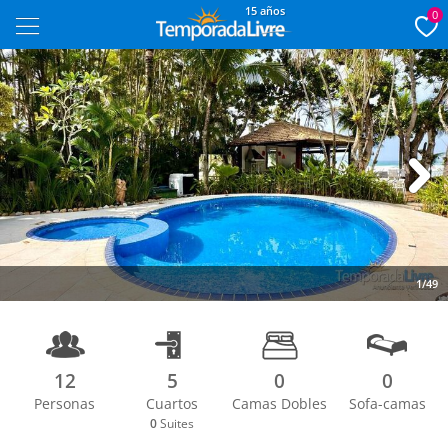
15 años
0
Next
1/49
12
5
0
0
Personas
Cuartos
Camas Dobles
Sofa-camas
0
Suites