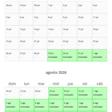
28 jun
29 jun
30 jun
1 jul
2 jul
3 jul
4 jul
--
--
--
--
--
--
--
5 jul
6 jul
7 jul
8 jul
9 jul
10 jul
11 jul
--
--
--
--
--
--
--
12 jul
13 jul
14 jul
15 jul
16 jul
17 jul
18 jul
--
--
--
--
--
--
--
19 jul
20 jul
21 jul
22 jul
23 jul
24 jul
25 jul
--
--
--
--
--
--
--
26 jul
27 jul
28 jul
29 jul
30 jul
31 jul
1 ago
--
--
--
Consultar
Consultar
Consultar
Consultar
agosto 2026
dom
lun
mar
mié
jue
vie
sáb
26 jul
27 jul
28 jul
29 jul
30 jul
31 jul
1 ago
--
--
--
Consultar
Consultar
Consultar
Consultar
2 ago
3 ago
4 ago
5 ago
6 ago
7 ago
8 ago
Consultar
Consultar
Consultar
Consultar
Consultar
Consultar
Consultar