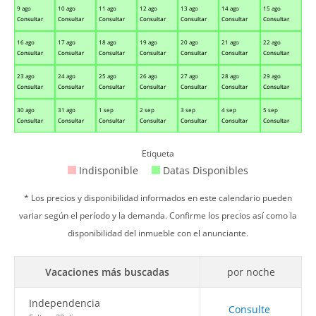
9 ago
10 ago
11 ago
12 ago
13 ago
14 ago
15 ago
Consultar
Consultar
Consultar
Consultar
Consultar
Consultar
Consultar
16 ago
17 ago
18 ago
19 ago
20 ago
21 ago
22 ago
Consultar
Consultar
Consultar
Consultar
Consultar
Consultar
Consultar
23 ago
24 ago
25 ago
26 ago
27 ago
28 ago
29 ago
Consultar
Consultar
Consultar
Consultar
Consultar
Consultar
Consultar
30 ago
31 ago
1 sep
2 sep
3 sep
4 sep
5 sep
Consultar
Consultar
Consultar
Consultar
Consultar
Consultar
Consultar
Etiqueta
Indisponible
Datas Disponibles
* Los precios y disponibilidad informados en este calendario pueden
variar según el período y la demanda. Confirme los precios así como la
disponibilidad del inmueble con el anunciante.
Vacaciones más buscadas
por noche
Independencia
Consulte