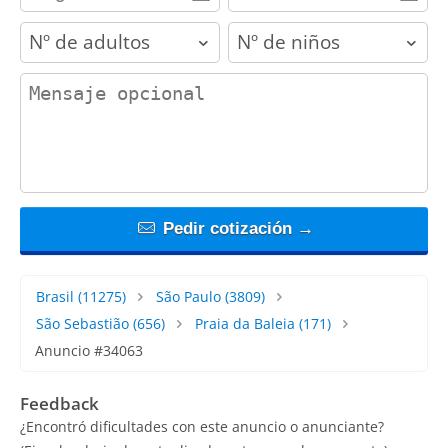
adults
children
contact_message
Pedir cotización →
Brasil
(11275)
São Paulo
(3809)
São Sebastião
(656)
Praia da Baleia
(171)
Anuncio #34063
Feedback
¿Encontró dificultades con este anuncio o anunciante?