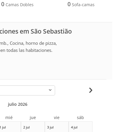
0
0
Camas Dobles
Sofa-camas
aciones em São Sebastião
amb., Cocina, horno de pizza,
en todas las habitaciones.
-
julio 2026
mié
jue
vie
sáb
1 jul
2 jul
3 jul
4 jul