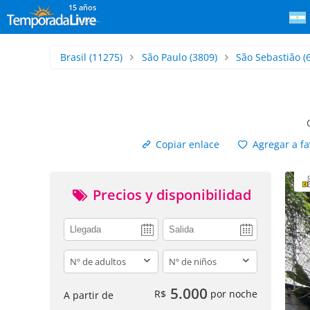
15 años
Brasil
(11275)
São Paulo
(3809)
São Sebastião
(
Copiar enlace
Agregar a fa
Precios y disponibilidad
adults
children
5.000
R$
por noche
A partir de