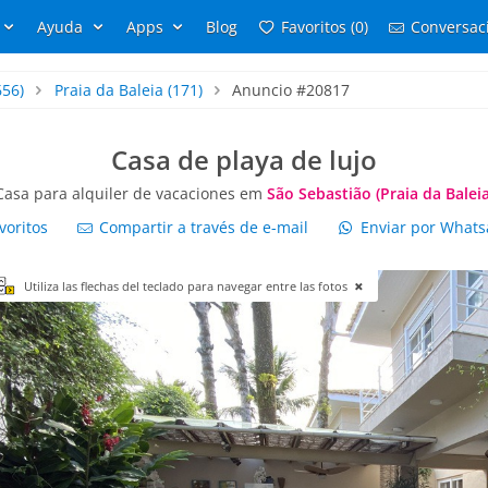
Ayuda
Apps
Blog
Favoritos (0)
Conversaci
656)
Praia da Baleia
(171)
Anuncio #20817
Casa de playa de lujo
Casa para alquiler de vacaciones em
São Sebastião (Praia da Baleia
voritos
Compartir a través de e-mail
Enviar por What
Utiliza las flechas del teclado para navegar entre las fotos