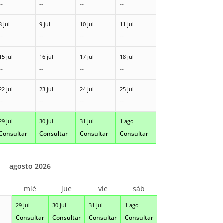
--
--
--
--
8 jul
9 jul
10 jul
11 jul
--
--
--
--
15 jul
16 jul
17 jul
18 jul
--
--
--
--
22 jul
23 jul
24 jul
25 jul
--
--
--
--
29 jul
30 jul
31 jul
1 ago
Consultar
Consultar
Consultar
Consultar
agosto 2026
r
mié
jue
vie
sáb
29 jul
30 jul
31 jul
1 ago
Consultar
Consultar
Consultar
Consultar