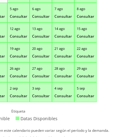
5 ago
6 ago
7 ago
8 ago
tar
Consultar
Consultar
Consultar
Consultar
12 ago
13 ago
14 ago
15 ago
tar
Consultar
Consultar
Consultar
Consultar
19 ago
20 ago
21 ago
22 ago
tar
Consultar
Consultar
Consultar
Consultar
26 ago
27 ago
28 ago
29 ago
tar
Consultar
Consultar
Consultar
Consultar
2 sep
3 sep
4 sep
5 sep
tar
Consultar
Consultar
Consultar
Consultar
Etiqueta
nible
Datas Disponibles
 en este calendario pueden variar según el período y la demanda.