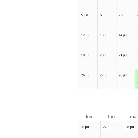
--
--
--
5 jul
6 jul
7 jul
--
--
--
12 jul
13 jul
14 jul
--
--
--
19 jul
20 jul
21 jul
--
--
--
26 jul
27 jul
28 jul
--
--
--
dom
lun
ma
26 jul
27 jul
28 jul
--
--
--