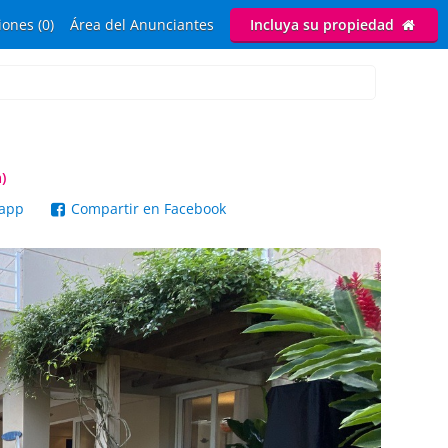
ones (0)
Área del Anunciantes
Incluya su propiedad
)
sapp
Compartir en Facebook