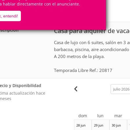
12
1
a hablar directamente con el anunciante.
Personas
Cuartos
6
Suites
, entendi!
Casa para alquiler de vac
scripción
Casa de lujo con 6 suites, salón en 3 
barbacoa, piscina, aire acondicionado 
A 200 metros de la playa.
Temporada Libre Ref.: 20817
ecio y Disponibilidad
calendar
month
tima actualización hace
meses
dom
lun
mar
28 jun
29 jun
30 jun