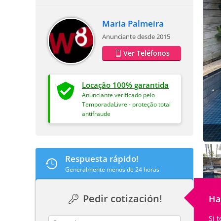
Maria Palmeira
Anunciante desde 2015
Ver Teléfonos
Locação 100% garantida
Anunciante verificado pelo
TemporadaLivre - proteção total
antifraude
Respuesta rápido!
Generalmente menos de 24 horas
Pedir cotización!
Ha
Si 
contact_name