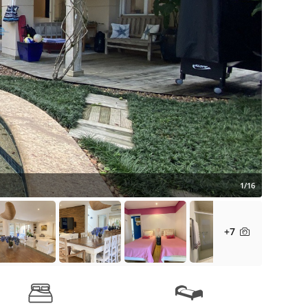
1/16
+7