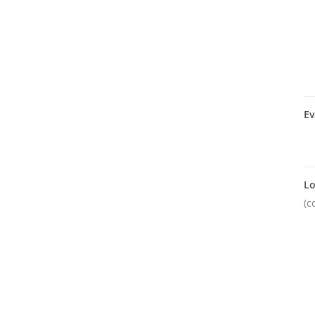
Ev
Lo
(c