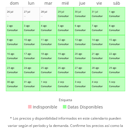
dom
lun
mar
mié
jue
vie
sáb
26 jul
27 jul
28 jul
29 jul
30 jul
31 jul
1 ago
--
--
--
Consultar
Consultar
Consultar
Consultar
2 ago
3 ago
4 ago
5 ago
6 ago
7 ago
8 ago
Consultar
Consultar
Consultar
Consultar
Consultar
Consultar
Consultar
9 ago
10 ago
11 ago
12 ago
13 ago
14 ago
15 ago
Consultar
Consultar
Consultar
Consultar
Consultar
Consultar
Consultar
16 ago
17 ago
18 ago
19 ago
20 ago
21 ago
22 ago
Consultar
Consultar
Consultar
Consultar
Consultar
Consultar
Consultar
23 ago
24 ago
25 ago
26 ago
27 ago
28 ago
29 ago
Consultar
Consultar
Consultar
Consultar
Consultar
Consultar
Consultar
30 ago
31 ago
1 sep
2 sep
3 sep
4 sep
5 sep
Consultar
Consultar
Consultar
Consultar
Consultar
Consultar
Consultar
Etiqueta
Indisponible
Datas Disponibles
* Los precios y disponibilidad informados en este calendario pueden
variar según el período y la demanda. Confirme los precios así como la