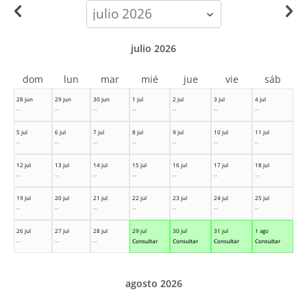
calendar-
month
julio 2026
dom
lun
mar
mié
jue
vie
sáb
28 jun
29 jun
30 jun
1 jul
2 jul
3 jul
4 jul
--
--
--
--
--
--
--
5 jul
6 jul
7 jul
8 jul
9 jul
10 jul
11 jul
--
--
--
--
--
--
--
12 jul
13 jul
14 jul
15 jul
16 jul
17 jul
18 jul
--
--
--
--
--
--
--
19 jul
20 jul
21 jul
22 jul
23 jul
24 jul
25 jul
--
--
--
--
--
--
--
26 jul
27 jul
28 jul
29 jul
30 jul
31 jul
1 ago
--
--
--
Consultar
Consultar
Consultar
Consultar
agosto 2026