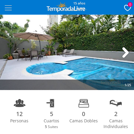
15 años
0
Next
1/25
12
5
0
2
Personas
Cuartos
Camas Dobles
Camas
Individuales
5
Suites