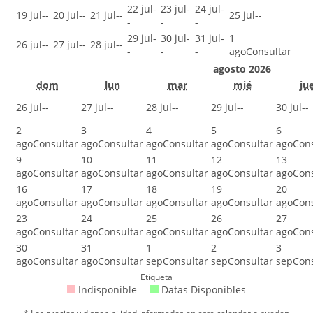
22 jul
-
23 jul
-
24 jul
-
19 jul
--
20 jul
--
21 jul
--
25 jul
--
-
-
-
29 jul
-
30 jul
-
31 jul
-
1
26 jul
--
27 jul
--
28 jul
--
-
-
-
ago
Consultar
agosto 2026
dom
lun
mar
mié
ju
26 jul
--
27 jul
--
28 jul
--
29 jul
--
30 jul
--
2
3
4
5
6
ago
Consultar
ago
Consultar
ago
Consultar
ago
Consultar
ago
Cons
9
10
11
12
13
ago
Consultar
ago
Consultar
ago
Consultar
ago
Consultar
ago
Cons
16
17
18
19
20
ago
Consultar
ago
Consultar
ago
Consultar
ago
Consultar
ago
Cons
23
24
25
26
27
ago
Consultar
ago
Consultar
ago
Consultar
ago
Consultar
ago
Cons
30
31
1
2
3
ago
Consultar
ago
Consultar
sep
Consultar
sep
Consultar
sep
Cons
Etiqueta
Indisponible
Datas Disponibles