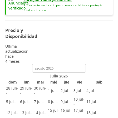
Anunciante verificado pelo TemporadaLivre - proteção
total antifraude
Precio y
Disponibilidad
Ultima
actualización
hace
4 meses
calendar-
month
julio 2026
dom
lun
mar
mié
jue
vie
sáb
28 jun
-
29 jun
-
30 jun
-
1 jul
--
2 jul
--
3 jul
--
4 jul
--
-
-
-
10 jul
-
5 jul
--
6 jul
--
7 jul
--
8 jul
--
9 jul
--
11 jul
--
-
15 jul
-
16 jul
-
17 jul
-
12 jul
--
13 jul
--
14 jul
--
18 jul
--
-
-
-