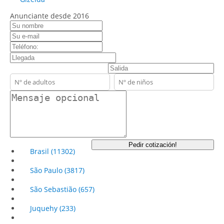
Anunciante desde 2016
contact_name
contact_email
contact_phone
adults
children
contact_message
Pedir cotización!
Brasil
(11302)
São Paulo
(3817)
São Sebastião
(657)
Juquehy
(233)