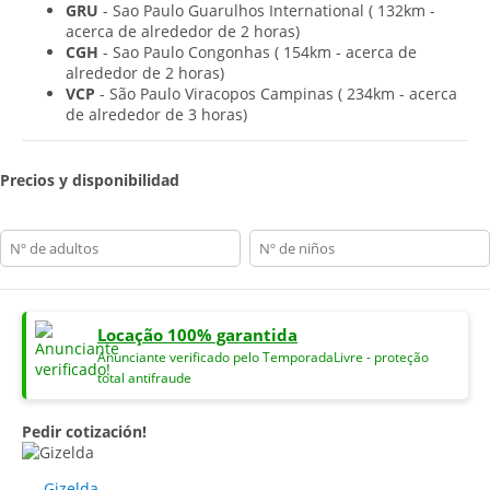
GRU
- Sao Paulo Guarulhos International
(
132km -
acerca de alrededor de 2 horas)
CGH
- Sao Paulo Congonhas
(
154km - acerca de
alrededor de 2 horas)
VCP
- São Paulo Viracopos Campinas
(
234km - acerca
de alrededor de 3 horas)
Precios y disponibilidad
adults
children
Locação 100% garantida
Anunciante verificado pelo TemporadaLivre - proteção
total antifraude
Pedir cotización!
Gizelda