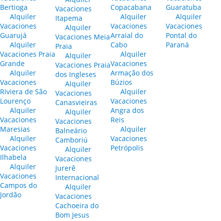
Bertioga
Copacabana
Guaratuba
Vacaciones
Alquiler
Alquiler
Alquiler
Itapema
Vacaciones
Vacaciones
Vacaciones
Alquiler
Guarujá
Arraial do
Pontal do
Vacaciones Meia
Alquiler
Cabo
Paraná
Praia
Vacaciones Praia
Alquiler
Alquiler
Grande
Vacaciones
Vacaciones Praia
Alquiler
Armação dos
dos Ingleses
Vacaciones
Búzios
Alquiler
Riviera de São
Alquiler
Vacaciones
Lourenço
Vacaciones
Canasvieiras
Alquiler
Angra dos
Alquiler
Vacaciones
Reis
Vacaciones
Maresias
Alquiler
Balneário
Alquiler
Vacaciones
Camboriú
Vacaciones
Petrópolis
Alquiler
Ilhabela
Vacaciones
Alquiler
Jurerê
Vacaciones
Internacional
Campos do
Alquiler
Jordão
Vacaciones
Cachoeira do
Bom Jesus