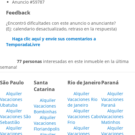
Anuncio #59787
Feedback
¿Encontró dificultades con este anuncio o anunciante?
(Ej: calendario desactualizado, retraso en la respuesta)
Haga clic aquí y envíe sus comentarios a
TemporadaLivre
77 personas
interesadas en este inmueble en la última
semana!
São Paulo
Santa
Rio de Janeiro
Paraná
Catarina
Alquiler
Alquiler
Alquiler
Vacaciones
Vacaciones Rio
Vacaciones
Alquiler
Ubatuba
de Janeiro
Paraná
Vacaciones
Alquiler
Alquiler
Alquiler
Bombinhas
Vacaciones São
Vacaciones Cabo
Vacaciones
Alquiler
Sebastião
Frio
Matinhos
Vacaciones
Alquiler
Alquiler
Alquiler
Florianópolis
Vacaciones
Vacaciones
Vacaciones
Alquiler