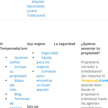
Alquiler
Vacaciones
Jurere
Tradicional
O
Soy viajero
La seguridad
¿Quieres
TemporadaLivre
anunciar tu
Seguridad
propiedad?
Quienes
Ayuda
somos
para los
Propietario,
Incluya
viajeros
corredor o
su
Consejos
inmobiliario?
propiedad
para
¡No importa! El
Mapa
encontrar
Temporada
Livr
del
un buen
atiende bien
sitio
alquiler
desde el
Blog
propietario
Términos
individual hasta
de
los agentes
Soy un
servicio
inmobiliarios