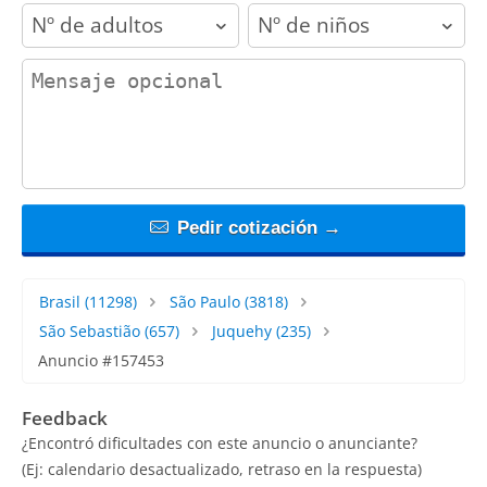
adults
children
contact_message
Pedir cotización →
Brasil
(11298)
São Paulo
(3818)
São Sebastião
(657)
Juquehy
(235)
Anuncio #157453
Feedback
¿Encontró dificultades con este anuncio o anunciante?
(Ej: calendario desactualizado, retraso en la respuesta)