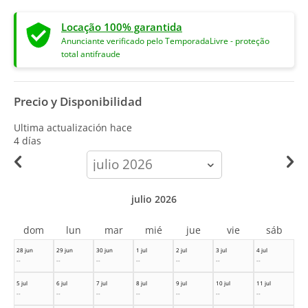
Locação 100% garantida
Anunciante verificado pelo TemporadaLivre - proteção
total antifraude
Precio y Disponibilidad
Ultima actualización hace
4 días
calendar-
month
julio 2026
dom
lun
mar
mié
jue
vie
sáb
28 jun
29 jun
30 jun
1 jul
2 jul
3 jul
4 jul
--
--
--
--
--
--
--
5 jul
6 jul
7 jul
8 jul
9 jul
10 jul
11 jul
--
--
--
--
--
--
--