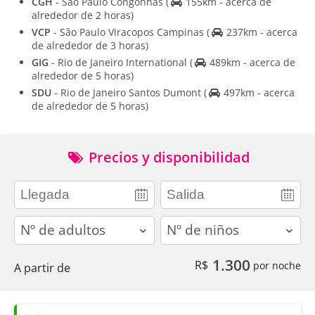
CGH
- Sao Paulo Congonhas
(
155km - acerca de
alrededor de 2 horas)
VCP
- São Paulo Viracopos Campinas
(
237km - acerca
de alrededor de 3 horas)
GIG
- Rio de Janeiro International
(
489km - acerca de
alrededor de 5 horas)
SDU
- Rio de Janeiro Santos Dumont
(
497km - acerca
de alrededor de 5 horas)
Precios y disponibilidad
adults
children
1.300
R$
por noche
A partir de