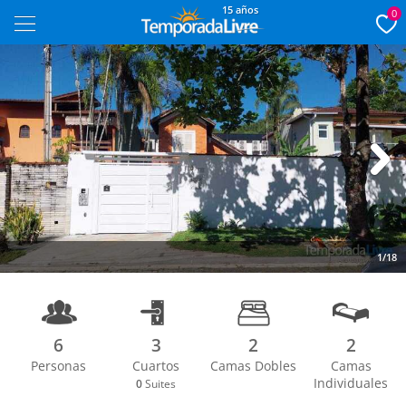
15 años
0
Next
1/18
6
3
2
2
Personas
Cuartos
Camas Dobles
Camas
Individuales
0
Suites