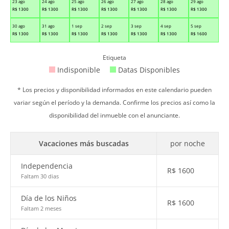
23 ago
24 ago
25 ago
26 ago
27 ago
28 ago
29 ago
R$
1300
R$
1300
R$
1300
R$
1300
R$
1300
R$
1300
R$
1300
30 ago
31 ago
1 sep
2 sep
3 sep
4 sep
5 sep
R$
1300
R$
1300
R$
1300
R$
1300
R$
1300
R$
1300
R$
1600
Etiqueta
Indisponible
Datas Disponibles
* Los precios y disponibilidad informados en este calendario pueden
variar según el período y la demanda. Confirme los precios así como la
disponibilidad del inmueble con el anunciante.
Vacaciones más buscadas
por noche
Independencia
R$
1600
Faltam 30 dias
Día de los Niños
R$
1600
Faltam 2 meses