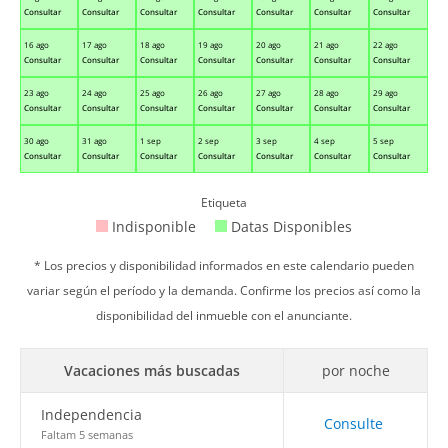
Consultar
Consultar
Consultar
Consultar
Consultar
Consultar
Consultar
16 ago
17 ago
18 ago
19 ago
20 ago
21 ago
22 ago
Consultar
Consultar
Consultar
Consultar
Consultar
Consultar
Consultar
23 ago
24 ago
25 ago
26 ago
27 ago
28 ago
29 ago
Consultar
Consultar
Consultar
Consultar
Consultar
Consultar
Consultar
30 ago
31 ago
1 sep
2 sep
3 sep
4 sep
5 sep
Consultar
Consultar
Consultar
Consultar
Consultar
Consultar
Consultar
Etiqueta
Indisponible
Datas Disponibles
* Los precios y disponibilidad informados en este calendario pueden
variar según el período y la demanda. Confirme los precios así como la
disponibilidad del inmueble con el anunciante.
Vacaciones más buscadas
por noche
Independencia
Consulte
Faltam 5 semanas