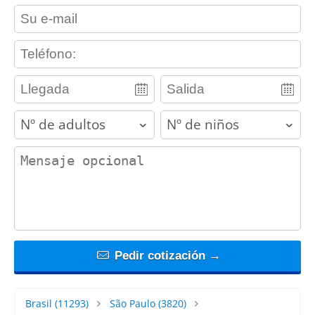
contact_email
contact_phone
adults
children
contact_message
Pedir cotización →
Brasil
(11293)
São Paulo
(3820)