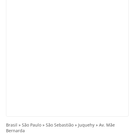
Brasil » São Paulo » São Sebastião » Juquehy » Av. Mãe
Bernarda