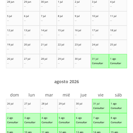
28 jun
29 jun
30 jun
1 jul
2 jul
3 jul
4 jul
--
--
--
--
--
--
--
5 jul
6 jul
7 jul
8 jul
9 jul
10 jul
11 jul
--
--
--
--
--
--
--
12 jul
13 jul
14 jul
15 jul
16 jul
17 jul
18 jul
--
--
--
--
--
--
--
19 jul
20 jul
21 jul
22 jul
23 jul
24 jul
25 jul
--
--
--
--
--
--
--
26 jul
27 jul
28 jul
29 jul
30 jul
31 jul
1 ago
--
--
--
--
--
Consultar
Consultar
agosto 2026
dom
lun
mar
mié
jue
vie
sáb
26 jul
27 jul
28 jul
29 jul
30 jul
31 jul
1 ago
--
--
--
--
--
Consultar
Consultar
2 ago
3 ago
4 ago
5 ago
6 ago
7 ago
8 ago
Consultar
Consultar
Consultar
Consultar
Consultar
Consultar
Consultar
9 ago
10 ago
11 ago
12 ago
13 ago
14 ago
15 ago