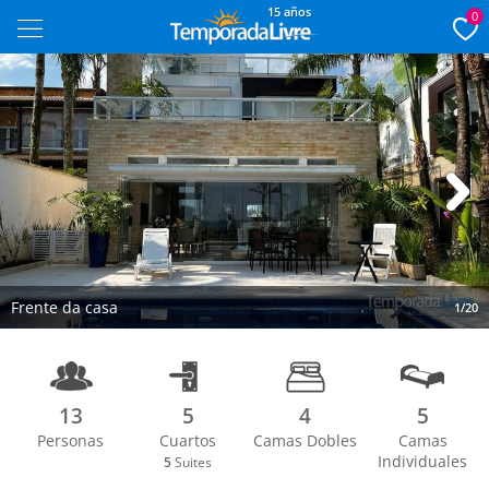
15 años
0
Next
Frente da casa
1/20
13
5
4
5
Personas
Cuartos
Camas Dobles
Camas
Individuales
5
Suites