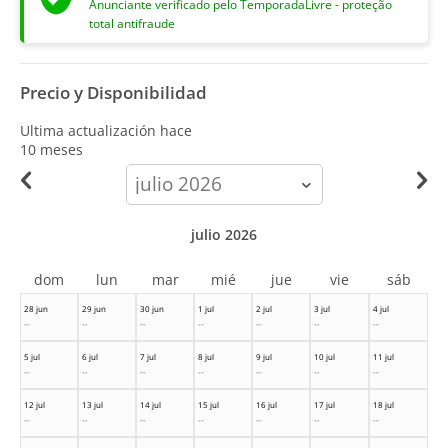
Anunciante verificado pelo TemporadaLivre - proteção
total antifraude
Precio y Disponibilidad
Ultima actualización hace
10 meses
calendar-
month
julio 2026
dom
lun
mar
mié
jue
vie
sáb
28 jun
29 jun
30 jun
1 jul
2 jul
3 jul
4 jul
--
--
--
--
--
--
--
5 jul
6 jul
7 jul
8 jul
9 jul
10 jul
11 jul
--
--
--
--
--
--
--
12 jul
13 jul
14 jul
15 jul
16 jul
17 jul
18 jul
--
--
--
--
--
--
--