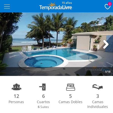
15 años
0
Next
1/18
12
6
5
3
Personas
Cuartos
Camas Dobles
Camas
Individuales
6
Suites