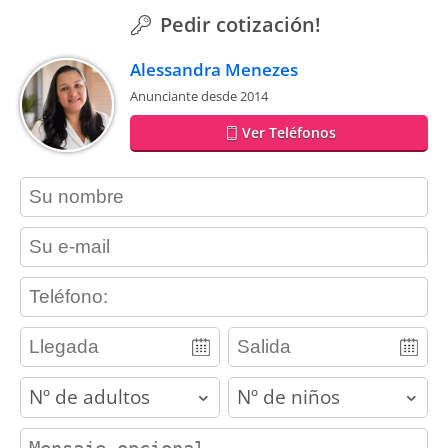
Pedir cotización!
Alessandra Menezes
Anunciante desde 2014
Ver Teléfonos
contact_name
contact_email
contact_phone
adults
children
contact_message