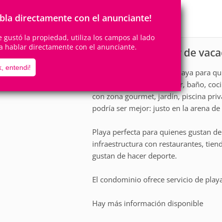
12
5
Personas
Cuartos
bla directamente con el anunciante!
5
Suites
te gustó la propiedad, utiliza los campos al lado
a hablar directamente con el anunciante.
Casa para alquiler de vac
scripción
, entendi!
¡Una casa perfecta en la playa para q
5 suites, 2 con vista al mar, baño, c
con zona gourmet, jardín, piscina pri
podría ser mejor: justo en la arena de
Playa perfecta para quienes gustan d
infraestructura con restaurantes, tie
gustan de hacer deporte.
El condominio ofrece servicio de play
Hay más información disponible