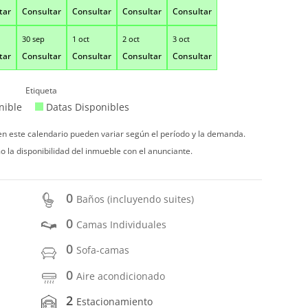
tar
Consultar
Consultar
Consultar
Consultar
30 sep
1 oct
2 oct
3 oct
tar
Consultar
Consultar
Consultar
Consultar
Etiqueta
nible
Datas Disponibles
 en este calendario pueden variar según el período y la demanda.
o la disponibilidad del inmueble con el anunciante.
0
Baños (incluyendo suites)
0
Camas Individuales
0
Sofa-camas
0
Aire acondicionado
2
Estacionamiento