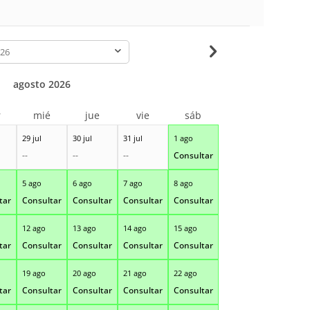
-
agosto 2026
r
mié
jue
vie
sáb
29 jul
30 jul
31 jul
1 ago
--
--
--
Consultar
5 ago
6 ago
7 ago
8 ago
tar
Consultar
Consultar
Consultar
Consultar
12 ago
13 ago
14 ago
15 ago
tar
Consultar
Consultar
Consultar
Consultar
19 ago
20 ago
21 ago
22 ago
tar
Consultar
Consultar
Consultar
Consultar