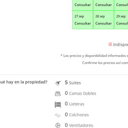
Consultar
Consultar
Consul
27 sep
28 sep
29 sep
Consultar
Consultar
Consul
Indispo
* Los precios y disponibilidad informados
Confirme los precios así com
5
ué hay en la propiedad?
Suites
0
Camas Dobles
0
Lieteras
0
Colchones
0
Ventiladores