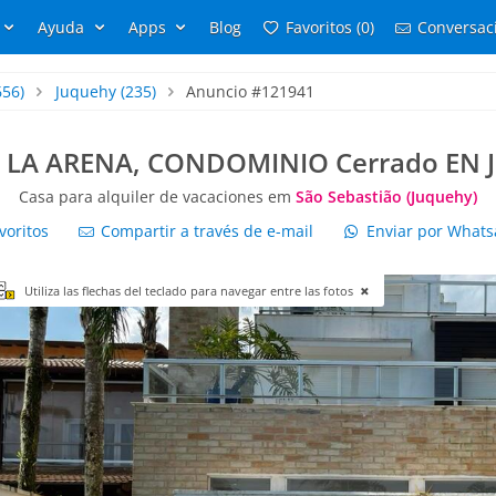
Ayuda
Apps
Blog
Favoritos (0)
Conversaci
656)
Juquehy
(235)
Anuncio #121941
 LA ARENA, CONDOMINIO Cerrado EN
Casa para alquiler de vacaciones em
São Sebastião (Juquehy)
voritos
Compartir a través de e-mail
Enviar por What
Utiliza las flechas del teclado para navegar entre las fotos