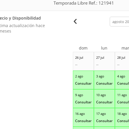
Temporada Libre Ref.: 121941
ecio y Disponibilidad
calendar
month
tima actualización hace
meses
dom
lun
ma
26 jul
27 jul
28 jul
--
--
--
2 ago
3 ago
4 ago
Consultar
Consultar
Consul
9 ago
10 ago
11 ago
Consultar
Consultar
Consul
16 ago
17 ago
18 ago
Consultar
Consultar
Consul