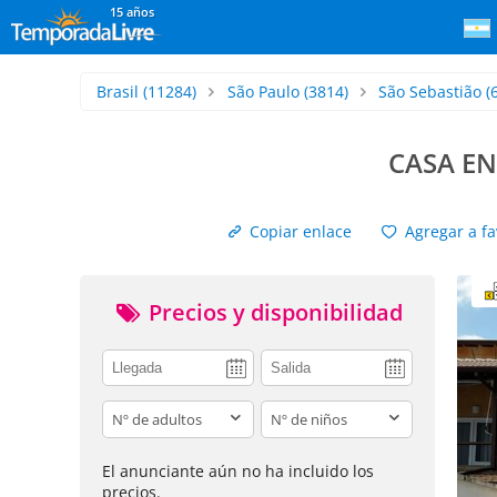
15 años
Brasil
(11284)
São Paulo
(3814)
São Sebastião
(
CASA EN
Copiar enlace
Agregar a fa
Precios y disponibilidad
adults
children
El anunciante aún no ha incluido los
precios.