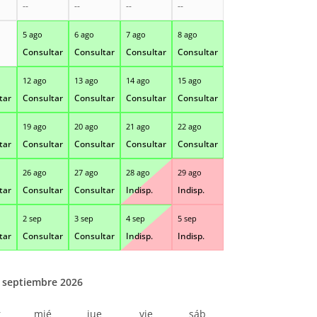
--
--
--
--
5 ago
6 ago
7 ago
8 ago
Consultar
Consultar
Consultar
Consultar
12 ago
13 ago
14 ago
15 ago
tar
Consultar
Consultar
Consultar
Consultar
19 ago
20 ago
21 ago
22 ago
tar
Consultar
Consultar
Consultar
Consultar
26 ago
27 ago
28 ago
29 ago
tar
Consultar
Consultar
Indisp.
Indisp.
2 sep
3 sep
4 sep
5 sep
tar
Consultar
Consultar
Indisp.
Indisp.
septiembre 2026
r
mié
jue
vie
sáb