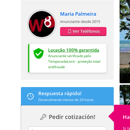
Maria Palmeira
Anunciante desde 2015
Ver Teléfonos
Locação 100% garantida
Anunciante verificado pelo
TemporadaLivre - proteção total
antifraude
Respuesta rápido!
Generalmente menos de 24 horas
Pedir cotización!
Ha
Si 
contact_name