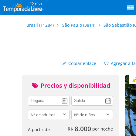
15 años
Brasil
(11284)
São Paulo
(3814)
São Sebastião
(
Copiar enlace
Agregar a fa
Precios y disponibilidad
adults
children
8.000
R$
por noche
A partir de