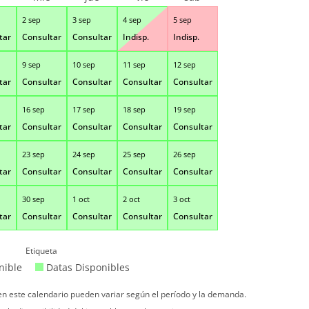
2 sep
3 sep
4 sep
5 sep
tar
Consultar
Consultar
Indisp.
Indisp.
9 sep
10 sep
11 sep
12 sep
tar
Consultar
Consultar
Consultar
Consultar
16 sep
17 sep
18 sep
19 sep
tar
Consultar
Consultar
Consultar
Consultar
23 sep
24 sep
25 sep
26 sep
tar
Consultar
Consultar
Consultar
Consultar
30 sep
1 oct
2 oct
3 oct
tar
Consultar
Consultar
Consultar
Consultar
Etiqueta
nible
Datas Disponibles
 en este calendario pueden variar según el período y la demanda.