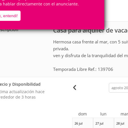
10
5
a hablar directamente con el anunciante.
Personas
Cuartos
5
Suites
, entendi!
Casa para alquiler de vac
scripción
Hermosa casa frente al mar, con 5 sui
privada.
ven y disfruta de la tranquilidad del m
Temporada Libre Ref.: 139706
ecio y Disponibilidad
calendar
month
tima actualización hace
rededor de 3 horas
dom
lun
ma
26 jul
27 jul
28 jul