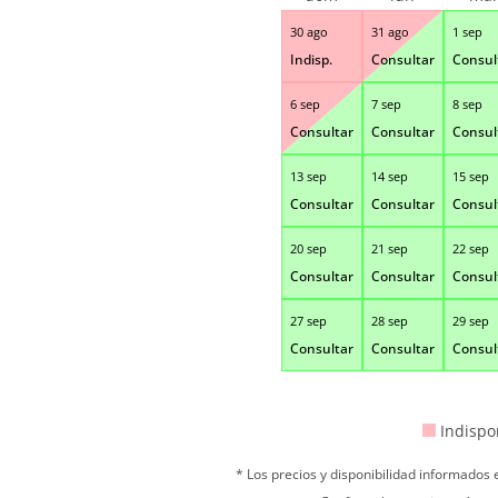
30 ago
31 ago
1 sep
Indisp.
Consultar
Consul
6 sep
7 sep
8 sep
Consultar
Consultar
Consul
13 sep
14 sep
15 sep
Consultar
Consultar
Consul
20 sep
21 sep
22 sep
Consultar
Consultar
Consul
27 sep
28 sep
29 sep
Consultar
Consultar
Consul
Indispo
* Los precios y disponibilidad informados