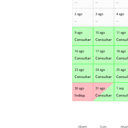
--
--
--
2 ago
3 ago
4 ago
--
--
--
9 ago
10 ago
11 ago
Consultar
Consultar
Consul
16 ago
17 ago
18 ago
Consultar
Consultar
Consul
23 ago
24 ago
25 ago
Consultar
Consultar
Consul
30 ago
31 ago
1 sep
Indisp.
Consultar
Consul
dom
lun
ma