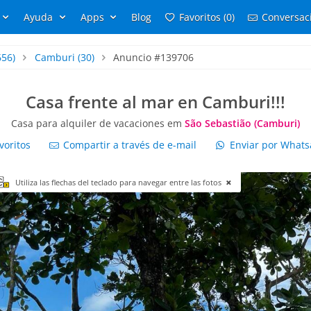
Ayuda
Apps
Blog
Favoritos (0)
Conversaci
656)
Camburi
(30)
Anuncio #139706
Casa frente al mar en Camburi!!!
Casa para alquiler de vacaciones em
São Sebastião (Camburi)
voritos
Compartir a través de e-mail
Enviar por What
Utiliza las flechas del teclado para navegar entre las fotos