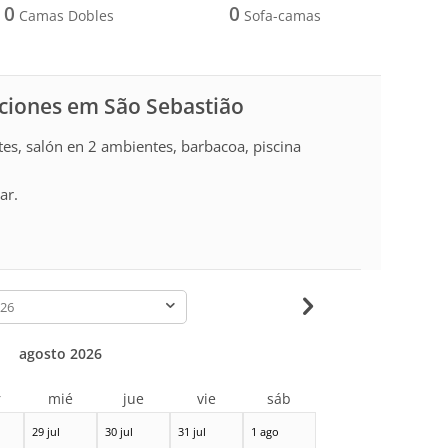
0
0
Camas Dobles
Sofa-camas
aciones em São Sebastião
tes, salón en 2 ambientes, barbacoa, piscina
ar.
-
agosto 2026
r
mié
jue
vie
sáb
29 jul
30 jul
31 jul
1 ago