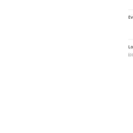
Ev
Lo
(c