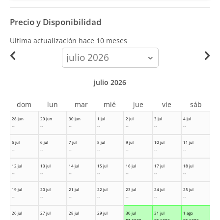
Precio y Disponibilidad
Ultima actualización hace
10 meses
calendar-
month
julio 2026
dom
lun
mar
mié
jue
vie
sáb
28 jun
29 jun
30 jun
1 jul
2 jul
3 jul
4 jul
--
--
--
--
--
--
--
5 jul
6 jul
7 jul
8 jul
9 jul
10 jul
11 jul
--
--
--
--
--
--
--
12 jul
13 jul
14 jul
15 jul
16 jul
17 jul
18 jul
--
--
--
--
--
--
--
19 jul
20 jul
21 jul
22 jul
23 jul
24 jul
25 jul
--
--
--
--
--
--
--
26 jul
27 jul
28 jul
29 jul
30 jul
31 jul
1 ago