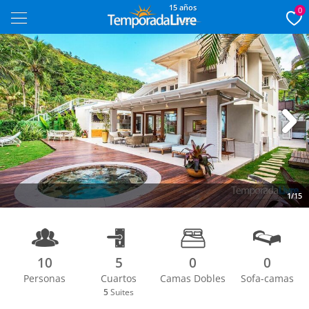
15 años
0
Next
1/15
10
5
0
0
Personas
Cuartos
Camas Dobles
Sofa-camas
5
Suites