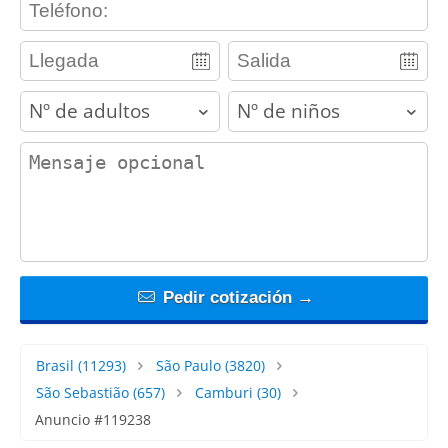
adults
children
contact_message
Pedir cotización →
Brasil
(11293)
São Paulo
(3820)
São Sebastião
(657)
Camburi
(30)
Anuncio #119238