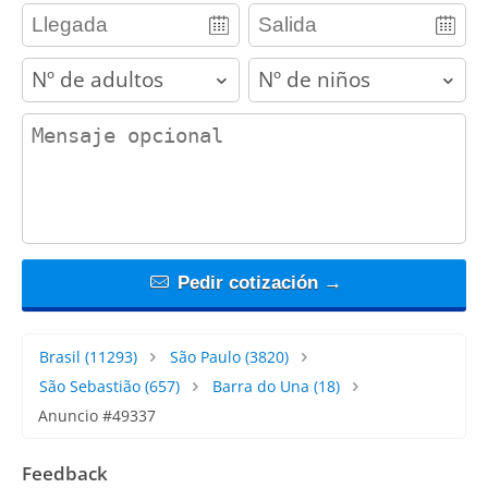
adults
children
contact_message
Pedir cotización →
Brasil
(11293)
São Paulo
(3820)
São Sebastião
(657)
Barra do Una
(18)
Anuncio #49337
Feedback