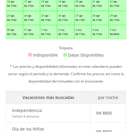
16 ago
17 ago
18 ago
19 ago
20 ago
21 ago
22 ago
R$
7700
R$
7700
R$
7700
R$
7700
R$
7700
R$
7700
R$
7700
23 ago
24 ago
25 ago
26 ago
27 ago
28 ago
29 ago
R$
7700
R$
7700
R$
7700
R$
7700
R$
7700
R$
7700
R$
7700
30 ago
31 ago
1 sep
2 sep
3 sep
4 sep
5 sep
R$
7700
R$
7700
R$
7700
R$
7700
R$
7700
R$
7700
R$
8800
Etiqueta
Indisponible
Datas Disponibles
* Los precios y disponibilidad informados en este calendario pueden
variar según el período y la demanda. Confirme los precios así como la
disponibilidad del inmueble con el anunciante.
Vacaciones más buscadas
por noche
Independencia
R$
8800
Faltam 4 semanas
Día de los Niños
R$
8800