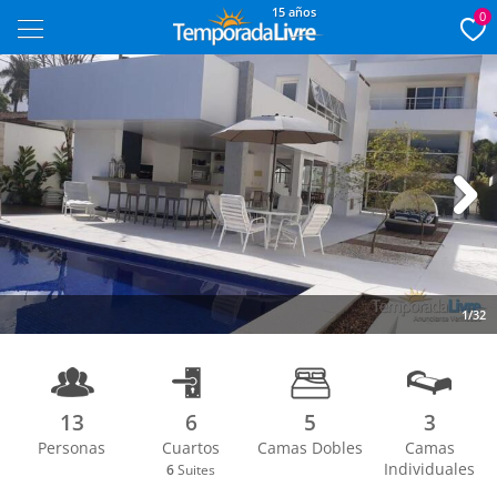
15 años
0
Next
1/32
13
6
5
3
Personas
Cuartos
Camas Dobles
Camas
Individuales
6
Suites