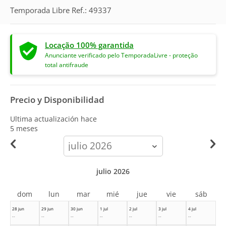
Temporada Libre Ref.: 49337
Locação 100% garantida
Anunciante verificado pelo TemporadaLivre - proteção
total antifraude
Precio y Disponibilidad
Ultima actualización hace
5 meses
calendar-
month
julio 2026
dom
lun
mar
mié
jue
vie
sáb
28 jun
29 jun
30 jun
1 jul
2 jul
3 jul
4 jul
--
--
--
--
--
--
--