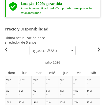
Locação 100% garantida
Anunciante verificado pelo TemporadaLivre - proteção
total antifraude
Precio y Disponibilidad
Ultima actualización hace
alrededor de 5 años
calendar-
month
julio 2026
dom
lun
mar
mié
jue
vie
sáb
28 jun
29 jun
30 jun
1 jul
2 jul
3 jul
4 jul
--
--
--
--
--
--
--
5 jul
6 jul
7 jul
8 jul
9 jul
10 jul
11 jul
--
--
--
--
--
--
--
12 jul
13 jul
14 jul
15 jul
16 jul
17 jul
18 jul