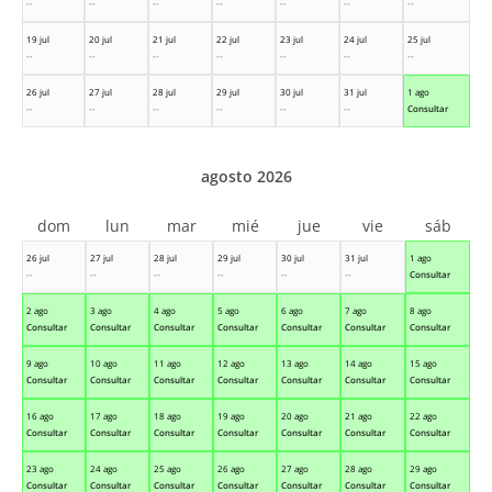
--
--
--
--
--
--
--
19 jul
20 jul
21 jul
22 jul
23 jul
24 jul
25 jul
--
--
--
--
--
--
--
26 jul
27 jul
28 jul
29 jul
30 jul
31 jul
1 ago
--
--
--
--
--
--
Consultar
agosto 2026
dom
lun
mar
mié
jue
vie
sáb
26 jul
27 jul
28 jul
29 jul
30 jul
31 jul
1 ago
--
--
--
--
--
--
Consultar
2 ago
3 ago
4 ago
5 ago
6 ago
7 ago
8 ago
Consultar
Consultar
Consultar
Consultar
Consultar
Consultar
Consultar
9 ago
10 ago
11 ago
12 ago
13 ago
14 ago
15 ago
Consultar
Consultar
Consultar
Consultar
Consultar
Consultar
Consultar
16 ago
17 ago
18 ago
19 ago
20 ago
21 ago
22 ago
Consultar
Consultar
Consultar
Consultar
Consultar
Consultar
Consultar
23 ago
24 ago
25 ago
26 ago
27 ago
28 ago
29 ago
Consultar
Consultar
Consultar
Consultar
Consultar
Consultar
Consultar