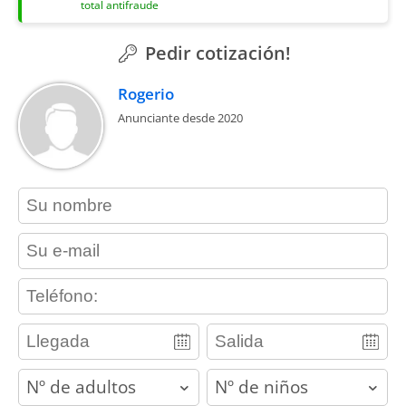
total antifraude
Pedir cotización!
Rogerio
Anunciante desde 2020
contact_name
contact_email
contact_phone
adults
children