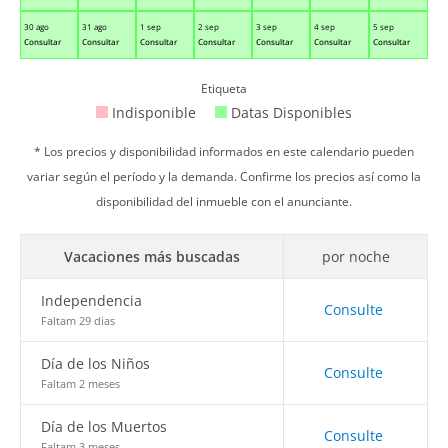
30 ago
31 ago
1 sep
2 sep
3 sep
4 sep
5 sep
Consultar
Consultar
Consultar
Consultar
Consultar
Consultar
Consultar
Etiqueta
Indisponible
Datas Disponibles
* Los precios y disponibilidad informados en este calendario pueden
variar según el período y la demanda. Confirme los precios así como la
disponibilidad del inmueble con el anunciante.
Vacaciones más buscadas
por noche
Independencia
Consulte
Faltam 29 dias
Día de los Niños
Consulte
Faltam 2 meses
Día de los Muertos
Consulte
Faltam 3 meses