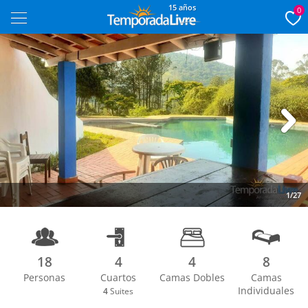
15 años
0
Next
1/27
18
4
4
8
Personas
Cuartos
Camas Dobles
Camas
Individuales
4
Suites