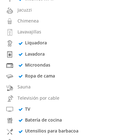
Jacuzzi
Chimenea
Lavavajillas
Liquadora
Lavadora
Microondas
Ropa de cama
Sauna
Televisión por cable
TV
Batería de cocina
Utensilios para barbacoa