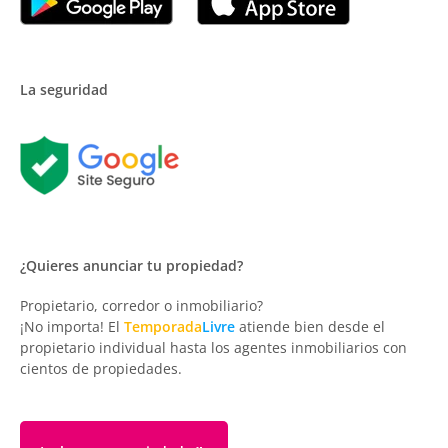
La seguridad
¿Quieres anunciar tu propiedad?
Propietario, corredor o inmobiliario?
¡No importa! El
Temporada
Livre
atiende bien desde el
propietario individual hasta los agentes inmobiliarios con
cientos de propiedades.