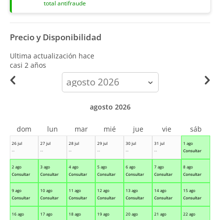
total antifraude
Precio y Disponibilidad
Ultima actualización hace
casi 2 años
calendar-
month
agosto 2026
dom
lun
mar
mié
jue
vie
sáb
26 jul
27 jul
28 jul
29 jul
30 jul
31 jul
1 ago
--
--
--
--
--
--
Consultar
2 ago
3 ago
4 ago
5 ago
6 ago
7 ago
8 ago
Consultar
Consultar
Consultar
Consultar
Consultar
Consultar
Consultar
9 ago
10 ago
11 ago
12 ago
13 ago
14 ago
15 ago
Consultar
Consultar
Consultar
Consultar
Consultar
Consultar
Consultar
16 ago
17 ago
18 ago
19 ago
20 ago
21 ago
22 ago