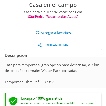
Casa en el campo
Casa para alquiler de vacaciones em
São Pedro (Recanto das Aguas)
Agregar a favoritos
COMPARTILHAR
Descripción
Casa para temporada, gran opción para descansar, a 7 km
de los baños termales Walter Park, cascadas
Temporada Libre Ref.: 137358
Locação 100% garantida
Anunciante verificado pelo TemporadaLivre - proteção