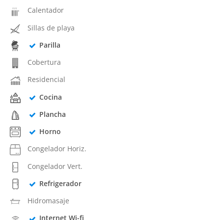
Calentador
Sillas de playa
Parilla
Cobertura
Residencial
Cocina
Plancha
Horno
Congelador Horiz.
Congelador Vert.
Refrigerador
Hidromasaje
Internet Wi-fi