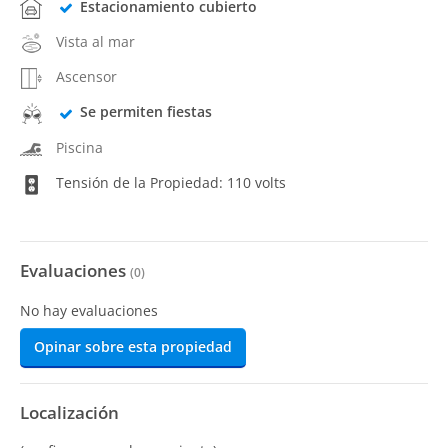
Estacionamiento cubierto
Vista al mar
Ascensor
Se permiten fiestas
Piscina
Tensión de la Propiedad: 110 volts
Evaluaciones
(
0
)
No hay evaluaciones
Opinar sobre esta propiedad
Localización