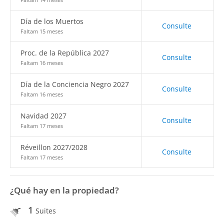
Día de los Muertos
Consulte
Faltam 15 meses
Proc. de la República 2027
Consulte
Faltam 16 meses
Día de la Conciencia Negro 2027
Consulte
Faltam 16 meses
Navidad 2027
Consulte
Faltam 17 meses
Réveillon 2027/2028
Consulte
Faltam 17 meses
¿Qué hay en la propiedad?
1
Suites