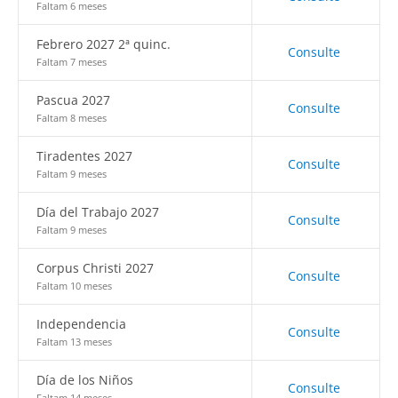
Faltam 6 meses
Febrero 2027 2ª quinc.
Consulte
Faltam 7 meses
Pascua 2027
Consulte
Faltam 8 meses
Tiradentes 2027
Consulte
Faltam 9 meses
Día del Trabajo 2027
Consulte
Faltam 9 meses
Corpus Christi 2027
Consulte
Faltam 10 meses
Independencia
Consulte
Faltam 13 meses
Día de los Niños
Consulte
Faltam 14 meses