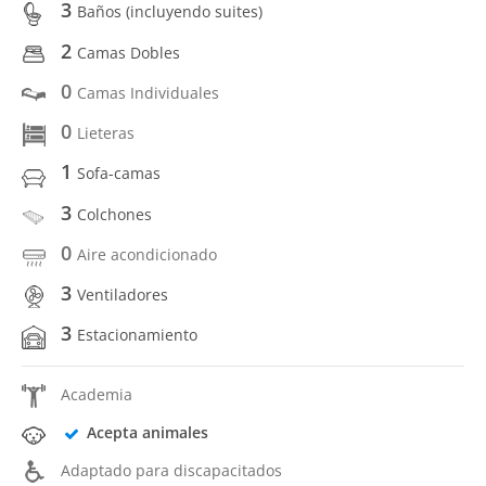
3
Baños (incluyendo suites)
2
Camas Dobles
0
Camas Individuales
0
Lieteras
1
Sofa-camas
3
Colchones
0
Aire acondicionado
3
Ventiladores
3
Estacionamiento
Academia
Acepta animales
Adaptado para discapacitados