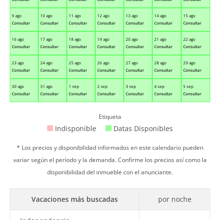
9 ago
10 ago
11 ago
12 ago
13 ago
14 ago
15 ago
Consultar
Consultar
Consultar
Consultar
Consultar
Consultar
Consultar
16 ago
17 ago
18 ago
19 ago
20 ago
21 ago
22 ago
Consultar
Consultar
Consultar
Consultar
Consultar
Consultar
Consultar
23 ago
24 ago
25 ago
26 ago
27 ago
28 ago
29 ago
Consultar
Consultar
Consultar
Consultar
Consultar
Consultar
Consultar
30 ago
31 ago
1 sep
2 sep
3 sep
4 sep
5 sep
Consultar
Consultar
Consultar
Consultar
Consultar
Consultar
Consultar
Etiqueta
Indisponible
Datas Disponibles
* Los precios y disponibilidad informados en este calendario pueden
variar según el período y la demanda. Confirme los precios así como la
disponibilidad del inmueble con el anunciante.
Vacaciones más buscadas
por noche