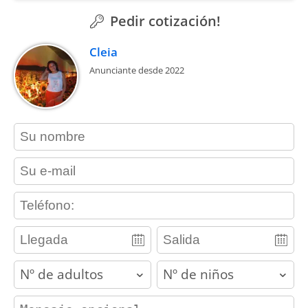
Pedir cotización!
Cleia
Anunciante desde 2022
contact_name
contact_email
contact_phone
adults
children
contact_message