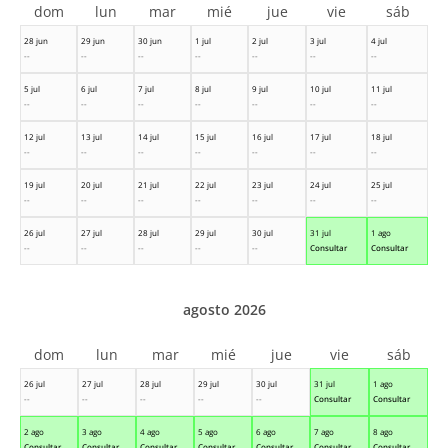
dom
lun
mar
mié
jue
vie
sáb
28 jun
29 jun
30 jun
1 jul
2 jul
3 jul
4 jul
--
--
--
--
--
--
--
5 jul
6 jul
7 jul
8 jul
9 jul
10 jul
11 jul
--
--
--
--
--
--
--
12 jul
13 jul
14 jul
15 jul
16 jul
17 jul
18 jul
--
--
--
--
--
--
--
19 jul
20 jul
21 jul
22 jul
23 jul
24 jul
25 jul
--
--
--
--
--
--
--
26 jul
27 jul
28 jul
29 jul
30 jul
31 jul
1 ago
--
--
--
--
--
Consultar
Consultar
agosto 2026
dom
lun
mar
mié
jue
vie
sáb
26 jul
27 jul
28 jul
29 jul
30 jul
31 jul
1 ago
--
--
--
--
--
Consultar
Consultar
2 ago
3 ago
4 ago
5 ago
6 ago
7 ago
8 ago
Consultar
Consultar
Consultar
Consultar
Consultar
Consultar
Consultar