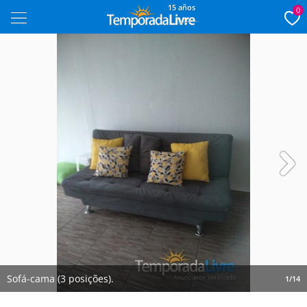
15 años
0
Next
Sofá-cama (3 posições).
1/14