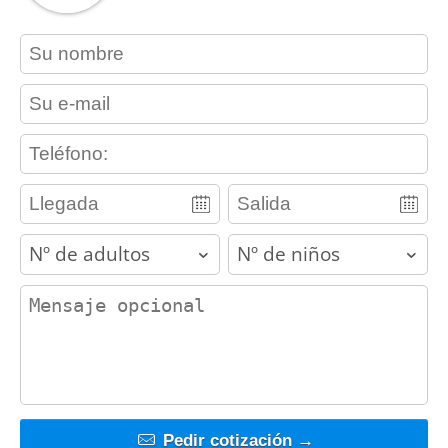
contact_name
contact_email
contact_phone
adults
children
contact_message
Pedir cotización →