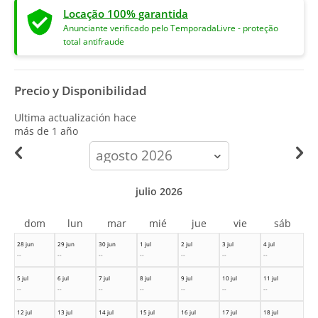
Locação 100% garantida
Anunciante verificado pelo TemporadaLivre - proteção
total antifraude
Precio y Disponibilidad
Ultima actualización hace
más de 1 año
calendar-
month
julio 2026
dom
lun
mar
mié
jue
vie
sáb
28 jun
29 jun
30 jun
1 jul
2 jul
3 jul
4 jul
--
--
--
--
--
--
--
5 jul
6 jul
7 jul
8 jul
9 jul
10 jul
11 jul
--
--
--
--
--
--
--
12 jul
13 jul
14 jul
15 jul
16 jul
17 jul
18 jul