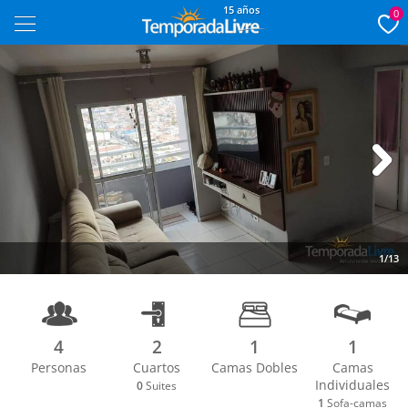
15 años
0
Next
1/13
4
2
1
1
Personas
Cuartos
Camas Dobles
Camas
Individuales
0
Suites
1
Sofa-camas