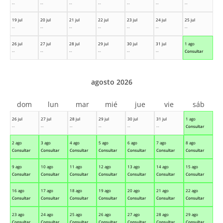
--
--
--
--
--
--
--
19 jul
20 jul
21 jul
22 jul
23 jul
24 jul
25 jul
--
--
--
--
--
--
--
26 jul
27 jul
28 jul
29 jul
30 jul
31 jul
1 ago
--
--
--
--
--
--
Consultar
agosto 2026
dom
lun
mar
mié
jue
vie
sáb
26 jul
27 jul
28 jul
29 jul
30 jul
31 jul
1 ago
--
--
--
--
--
--
Consultar
2 ago
3 ago
4 ago
5 ago
6 ago
7 ago
8 ago
Consultar
Consultar
Consultar
Consultar
Consultar
Consultar
Consultar
9 ago
10 ago
11 ago
12 ago
13 ago
14 ago
15 ago
Consultar
Consultar
Consultar
Consultar
Consultar
Consultar
Consultar
16 ago
17 ago
18 ago
19 ago
20 ago
21 ago
22 ago
Consultar
Consultar
Consultar
Consultar
Consultar
Consultar
Consultar
23 ago
24 ago
25 ago
26 ago
27 ago
28 ago
29 ago
Consultar
Consultar
Consultar
Consultar
Consultar
Consultar
Consultar