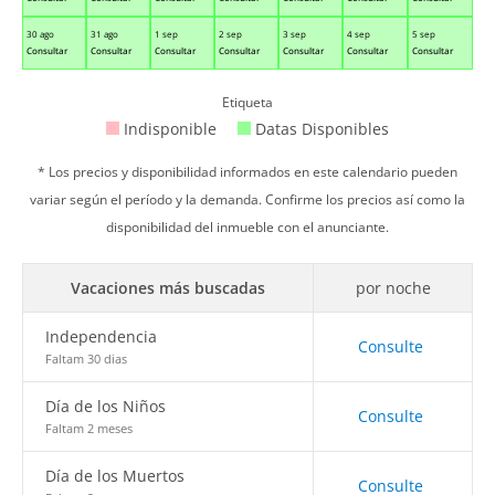
30 ago
31 ago
1 sep
2 sep
3 sep
4 sep
5 sep
Consultar
Consultar
Consultar
Consultar
Consultar
Consultar
Consultar
Etiqueta
Indisponible
Datas Disponibles
* Los precios y disponibilidad informados en este calendario pueden
variar según el período y la demanda. Confirme los precios así como la
disponibilidad del inmueble con el anunciante.
Vacaciones más buscadas
por noche
Independencia
Consulte
Faltam 30 dias
Día de los Niños
Consulte
Faltam 2 meses
Día de los Muertos
Consulte