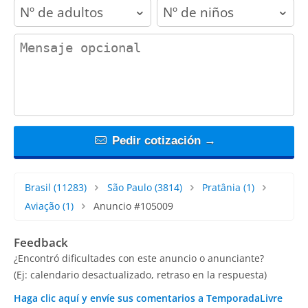
adults
children
contact_message
Pedir cotización →
Brasil
(11283)
São Paulo
(3814)
Pratânia
(1)
Aviação
(1)
Anuncio #105009
Feedback
¿Encontró dificultades con este anuncio o anunciante?
(Ej: calendario desactualizado, retraso en la respuesta)
Haga clic aquí y envíe sus comentarios a TemporadaLivre