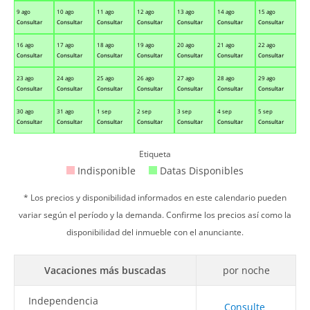
9 ago
10 ago
11 ago
12 ago
13 ago
14 ago
15 ago
Consultar
Consultar
Consultar
Consultar
Consultar
Consultar
Consultar
16 ago
17 ago
18 ago
19 ago
20 ago
21 ago
22 ago
Consultar
Consultar
Consultar
Consultar
Consultar
Consultar
Consultar
23 ago
24 ago
25 ago
26 ago
27 ago
28 ago
29 ago
Consultar
Consultar
Consultar
Consultar
Consultar
Consultar
Consultar
30 ago
31 ago
1 sep
2 sep
3 sep
4 sep
5 sep
Consultar
Consultar
Consultar
Consultar
Consultar
Consultar
Consultar
Etiqueta
Indisponible
Datas Disponibles
* Los precios y disponibilidad informados en este calendario pueden
variar según el período y la demanda. Confirme los precios así como la
disponibilidad del inmueble con el anunciante.
Vacaciones más buscadas
por noche
Independencia
Consulte