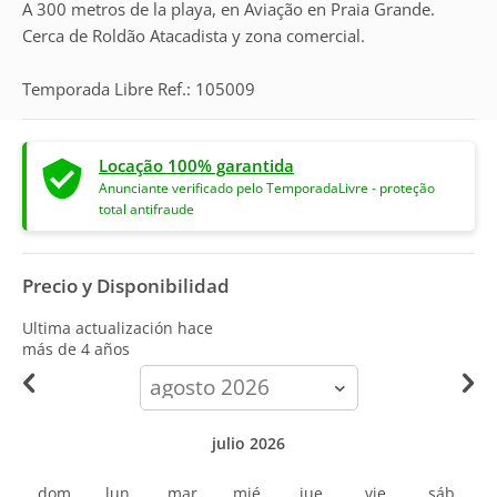
A 300 metros de la playa, en Aviação en Praia Grande.
Cerca de Roldão Atacadista y zona comercial.
Temporada Libre Ref.: 105009
Locação 100% garantida
Anunciante verificado pelo TemporadaLivre - proteção
total antifraude
Precio y Disponibilidad
Ultima actualización hace
más de 4 años
calendar-
month
julio 2026
dom
lun
mar
mié
jue
vie
sáb