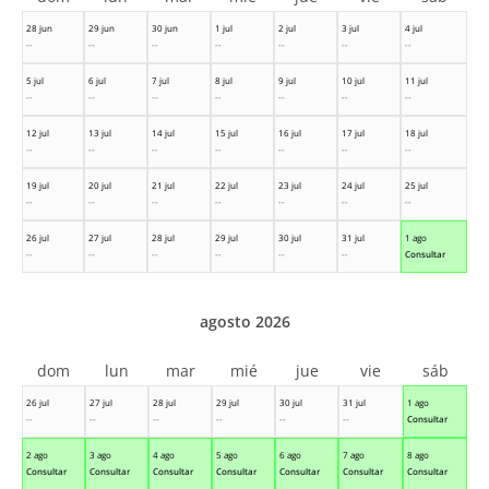
28 jun
29 jun
30 jun
1 jul
2 jul
3 jul
4 jul
--
--
--
--
--
--
--
5 jul
6 jul
7 jul
8 jul
9 jul
10 jul
11 jul
--
--
--
--
--
--
--
12 jul
13 jul
14 jul
15 jul
16 jul
17 jul
18 jul
--
--
--
--
--
--
--
19 jul
20 jul
21 jul
22 jul
23 jul
24 jul
25 jul
--
--
--
--
--
--
--
26 jul
27 jul
28 jul
29 jul
30 jul
31 jul
1 ago
--
--
--
--
--
--
Consultar
agosto 2026
dom
lun
mar
mié
jue
vie
sáb
26 jul
27 jul
28 jul
29 jul
30 jul
31 jul
1 ago
--
--
--
--
--
--
Consultar
2 ago
3 ago
4 ago
5 ago
6 ago
7 ago
8 ago
Consultar
Consultar
Consultar
Consultar
Consultar
Consultar
Consultar