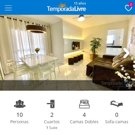
15 años
0
Next
1/34
10
2
4
0
Personas
Cuartos
Camas Dobles
Sofa-camas
1
Suite