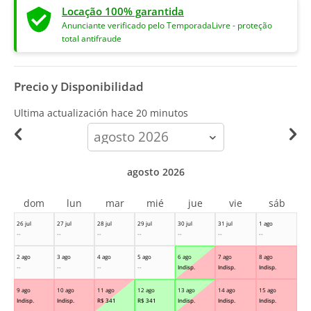
Locação 100% garantida
Anunciante verificado pelo TemporadaLivre - proteção
total antifraude
Precio y Disponibilidad
Ultima actualización hace
20 minutos
calendar-
month
agosto 2026
dom
lun
mar
mié
jue
vie
sáb
26 jul
27 jul
28 jul
29 jul
30 jul
31 jul
1 ago
--
--
--
--
--
--
--
2 ago
3 ago
4 ago
5 ago
6 ago
7 ago
8 ago
--
--
--
--
Indisp.
Indisp.
Indisp.
9 ago
10 ago
11 ago
12 ago
13 ago
14 ago
15 ago
Indisp.
Indisp.
R$
341
R$
341
Indisp.
Indisp.
Indisp.