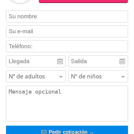
contact_name
contact_email
contact_phone
adults
children
contact_message
Pedir cotización →