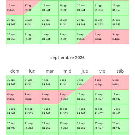
16 ago
17 ago
18 ago
19 ago
20 ago
21 ago
22 ago
Indisp.
R$
341
R$
341
R$
341
R$
341
R$
363
R$
363
23 ago
24 ago
25 ago
26 ago
27 ago
28 ago
29 ago
R$
363
R$
341
R$
341
R$
341
R$
341
R$
363
R$
363
30 ago
31 ago
1 sep
2 sep
3 sep
4 sep
5 sep
R$
363
R$
341
R$
341
R$
341
Indisp.
Indisp.
Indisp.
septiembre 2026
dom
lun
mar
mié
jue
vie
sáb
30 ago
31 ago
1 sep
2 sep
3 sep
4 sep
5 sep
R$
363
R$
341
R$
341
R$
341
Indisp.
Indisp.
Indisp.
6 sep
7 sep
8 sep
9 sep
10 sep
11 sep
12 sep
Indisp.
Indisp.
Indisp.
R$
363
R$
363
R$
407
R$
407
13 sep
14 sep
15 sep
16 sep
17 sep
18 sep
19 sep
R$
407
R$
363
R$
363
R$
363
R$
363
R$
407
R$
407
20 sep
21 sep
22 sep
23 sep
24 sep
25 sep
26 sep
R$
407
R$
363
R$
363
R$
363
R$
363
R$
407
R$
407