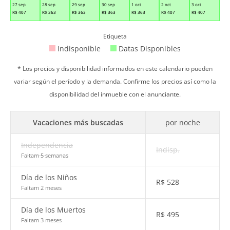
27 sep
28 sep
29 sep
30 sep
1 oct
2 oct
3 oct
R$
407
R$
363
R$
363
R$
363
R$
363
R$
407
R$
407
Etiqueta
Indisponible
Datas Disponibles
* Los precios y disponibilidad informados en este calendario pueden
variar según el período y la demanda. Confirme los precios así como la
disponibilidad del inmueble con el anunciante.
Vacaciones más buscadas
por noche
Independencia
Indisp.
Faltam 5 semanas
Día de los Niños
R$
528
Faltam 2 meses
Día de los Muertos
R$
495
Faltam 3 meses