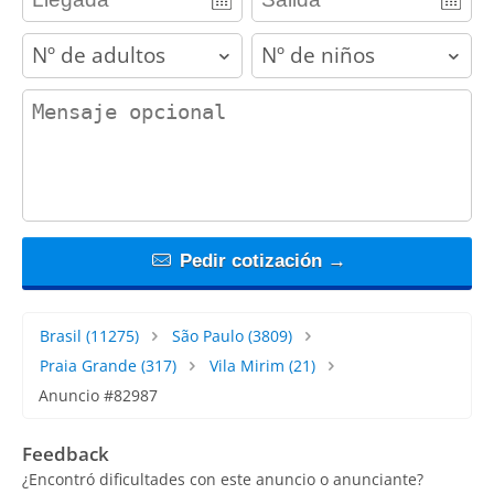
adults
children
contact_message
Pedir cotización →
Brasil
(11275)
São Paulo
(3809)
Praia Grande
(317)
Vila Mirim
(21)
Anuncio #82987
Feedback
¿Encontró dificultades con este anuncio o anunciante?