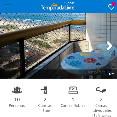
15 años
0
Next
1/26
10
2
1
2
Personas
Cuartos
Camas Dobles
Camas
Individuales
1
Suite
1
Sofa-camas