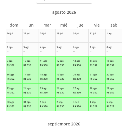
month
agosto 2026
dom
lun
mar
mié
jue
vie
sáb
26 jul
27 jul
28 jul
29 jul
30 jul
31 jul
1 ago
--
--
--
--
--
--
--
2 ago
3 ago
4 ago
5 ago
6 ago
7 ago
8 ago
--
--
--
--
--
--
--
9 ago
10 ago
11 ago
12 ago
13 ago
14 ago
15 ago
R$
352
R$
330
R$
330
R$
330
R$
330
R$
352
R$
352
16 ago
17 ago
18 ago
19 ago
20 ago
21 ago
22 ago
R$
352
R$
330
R$
330
R$
330
R$
330
R$
352
R$
352
23 ago
24 ago
25 ago
26 ago
27 ago
28 ago
29 ago
R$
352
R$
330
R$
330
R$
330
R$
330
R$
352
R$
352
30 ago
31 ago
1 sep
2 sep
3 sep
4 sep
5 sep
R$
352
R$
330
R$
330
R$
330
R$
330
R$
528
R$
528
septiembre 2026