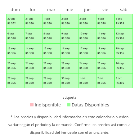
dom
lun
mar
mié
jue
vie
sáb
30 ago
31 ago
1 sep
2 sep
3 sep
4 sep
5 sep
R$
352
R$
330
R$
330
R$
330
R$
330
R$
528
R$
528
6 sep
7 sep
8 sep
9 sep
10 sep
11 sep
12 sep
R$
528
R$
528
R$
528
R$
330
R$
330
R$
396
R$
396
13 sep
14 sep
15 sep
16 sep
17 sep
18 sep
19 sep
R$
396
R$
330
R$
330
R$
330
R$
330
R$
396
R$
396
20 sep
21 sep
22 sep
23 sep
24 sep
25 sep
26 sep
R$
396
R$
330
R$
330
R$
330
R$
330
R$
396
R$
396
27 sep
28 sep
29 sep
30 sep
1 oct
2 oct
3 oct
R$
396
R$
330
R$
330
R$
330
R$
330
R$
396
R$
396
Etiqueta
Indisponible
Datas Disponibles
* Los precios y disponibilidad informados en este calendario pueden
variar según el período y la demanda. Confirme los precios así como la
disponibilidad del inmueble con el anunciante.