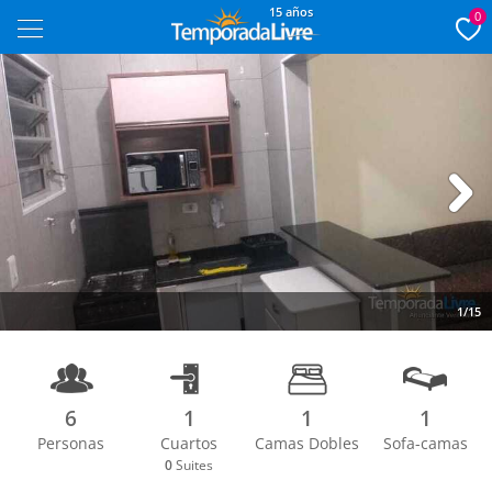
15 años
0
Next
1/15
6
1
1
1
Personas
Cuartos
Camas Dobles
Sofa-camas
0
Suites