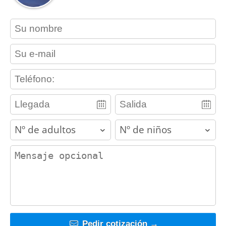
contact_name
contact_email
contact_phone
adults
children
contact_message
Pedir cotización →