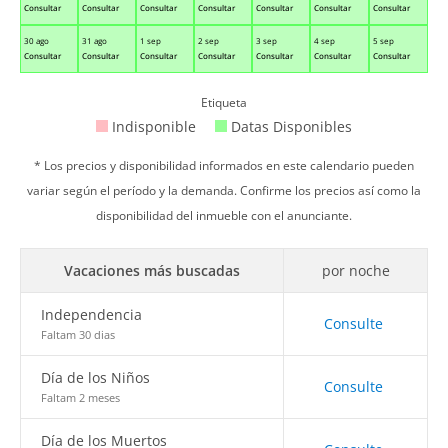
Consultar
Consultar
Consultar
Consultar
Consultar
Consultar
Consultar
30 ago
31 ago
1 sep
2 sep
3 sep
4 sep
5 sep
Consultar
Consultar
Consultar
Consultar
Consultar
Consultar
Consultar
Etiqueta
Indisponible
Datas Disponibles
* Los precios y disponibilidad informados en este calendario pueden
variar según el período y la demanda. Confirme los precios así como la
disponibilidad del inmueble con el anunciante.
Vacaciones más buscadas
por noche
Independencia
Consulte
Faltam 30 dias
Día de los Niños
Consulte
Faltam 2 meses
Día de los Muertos