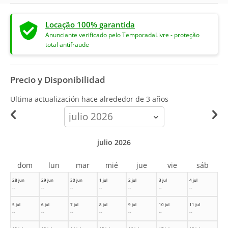
Locação 100% garantida
Anunciante verificado pelo TemporadaLivre - proteção
total antifraude
Precio y Disponibilidad
Ultima actualización hace
alrededor de 3 años
calendar-
month
julio 2026
dom
lun
mar
mié
jue
vie
sáb
28 jun
29 jun
30 jun
1 jul
2 jul
3 jul
4 jul
--
--
--
--
--
--
--
5 jul
6 jul
7 jul
8 jul
9 jul
10 jul
11 jul
--
--
--
--
--
--
--