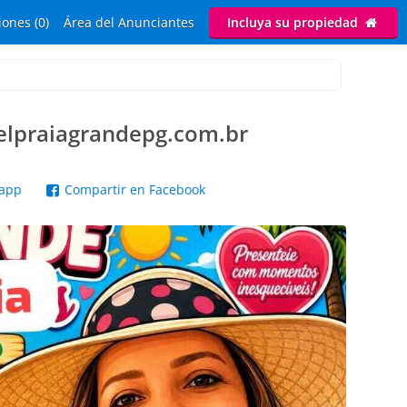
ones (0)
Área del Anunciantes
Incluya su propiedad
lpraiagrandepg.com.br
sapp
Compartir en Facebook