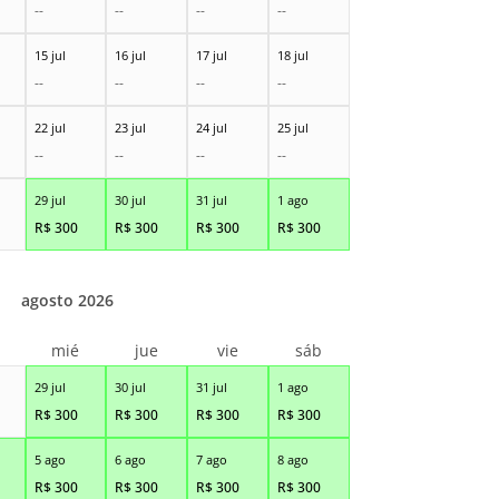
--
--
--
--
15 jul
16 jul
17 jul
18 jul
--
--
--
--
22 jul
23 jul
24 jul
25 jul
--
--
--
--
29 jul
30 jul
31 jul
1 ago
R$
300
R$
300
R$
300
R$
300
agosto 2026
r
mié
jue
vie
sáb
29 jul
30 jul
31 jul
1 ago
R$
300
R$
300
R$
300
R$
300
5 ago
6 ago
7 ago
8 ago
R$
300
R$
300
R$
300
R$
300