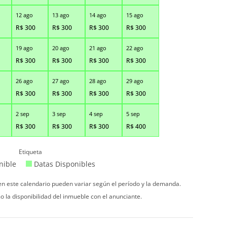
12 ago
13 ago
14 ago
15 ago
R$
300
R$
300
R$
300
R$
300
19 ago
20 ago
21 ago
22 ago
R$
300
R$
300
R$
300
R$
300
26 ago
27 ago
28 ago
29 ago
R$
300
R$
300
R$
300
R$
300
2 sep
3 sep
4 sep
5 sep
R$
300
R$
300
R$
300
R$
400
Etiqueta
nible
Datas Disponibles
 en este calendario pueden variar según el período y la demanda.
o la disponibilidad del inmueble con el anunciante.