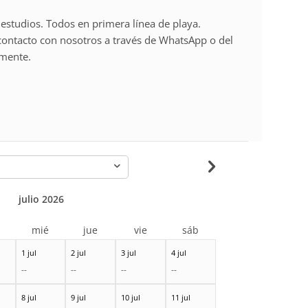
estudios. Todos en primera línea de playa.
contacto con nosotros a través de WhatsApp o del
rmente.
-
julio 2026
r
mié
jue
vie
sáb
1 jul
2 jul
3 jul
4 jul
--
--
--
--
8 jul
9 jul
10 jul
11 jul