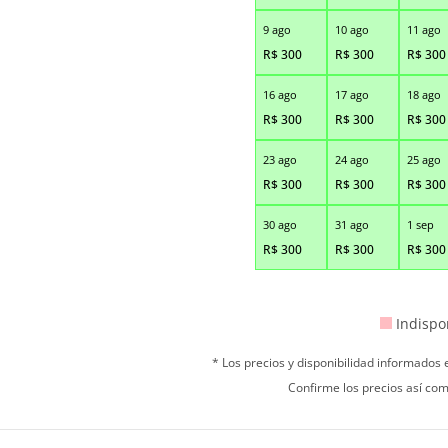
9 ago
10 ago
11 ago
R$
300
R$
300
R$
300
16 ago
17 ago
18 ago
R$
300
R$
300
R$
300
23 ago
24 ago
25 ago
R$
300
R$
300
R$
300
30 ago
31 ago
1 sep
R$
300
R$
300
R$
300
Indispo
* Los precios y disponibilidad informados
Confirme los precios así com