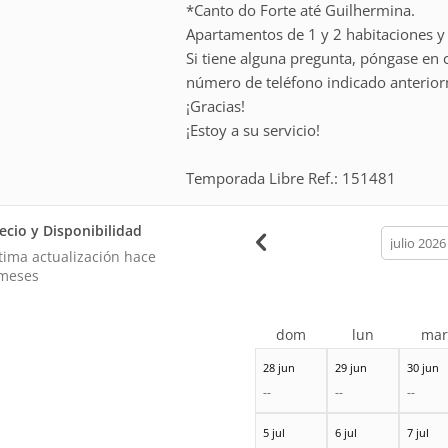
*Canto do Forte até Guilhermina.
Apartamentos de 1 y 2 habitaciones y 
Si tiene alguna pregunta, póngase en 
número de teléfono indicado anterio
¡Gracias!
¡Estoy a su servicio!
Temporada Libre Ref.: 151481
ecio y Disponibilidad
calendar
month
tima actualización hace
meses
dom
lun
ma
28 jun
29 jun
30 jun
--
--
--
5 jul
6 jul
7 jul