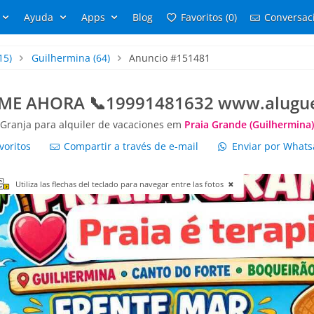
Ayuda
Apps
Blog
Favoritos (0)
Conversaci
15)
Guilhermina
(64)
Anuncio #151481
AME AHORA 📞19991481632 www.alugue
Granja para alquiler de vacaciones em
Praia Grande (Guilhermina)
voritos
Compartir a través de e-mail
Enviar por What
Utiliza las flechas del teclado para navegar entre las fotos