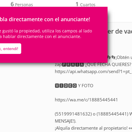
6
1
Personas
Cuartos
0
Suites
bla directamente con el anunciante!
Granja para alquiler de v
scripción
te gustó la propiedad, utiliza los campos al lado
a hablar directamente con el anunciante.
¡Reserva ya!
, entendi!
TEMPORADA *PG* PIES👣👣👣¡Obtén u
zap🅿🆁🅰🅸🅰 ¿QUÉ FECHA QUIERES? 
https://api.whatsapp.com/send?1=pt
🆅🅸🅳🅴🅾 Y FOTO
https://wa.me/c/18885445441
(5519991481632) o (18885445441) Wh
MENSAJE!).
¡Alquila directamente al propietario! 