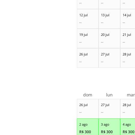
--
--
--
12 jul
13 jul
14 jul
--
--
--
19 jul
20 jul
21 jul
--
--
--
26 jul
27 jul
28 jul
--
--
--
dom
lun
ma
26 jul
27 jul
28 jul
--
--
--
2 ago
3 ago
4 ago
R$
300
R$
300
R$
300