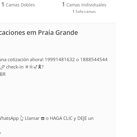
1
1
Camas Dobles
Camas Individuales
1
Sofa-camas
acaciones em Praia Grande
na cotización ahora! 19991481632 o 1888544544
¿P check-in ♓🌞🎷🎗?
_BR
atsApp 👆 Llamar ☎️ o HAGA CLIC y DEJE un
