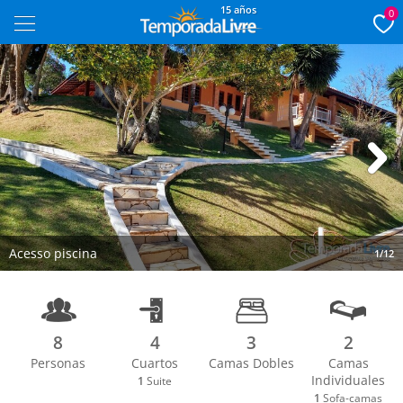
15 años
0
Next
Acesso piscina
1/12
8
4
3
2
Personas
Cuartos
Camas Dobles
Camas
Individuales
1
Suite
1
Sofa-camas