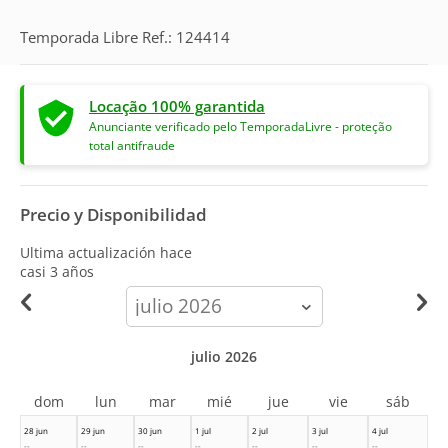
Temporada Libre Ref.: 124414
Locação 100% garantida
Anunciante verificado pelo TemporadaLivre - proteção
total antifraude
Precio y Disponibilidad
Ultima actualización hace
casi 3 años
calendar-
month
julio 2026
dom
lun
mar
mié
jue
vie
sáb
28 jun
29 jun
30 jun
1 jul
2 jul
3 jul
4 jul
--
--
--
--
--
--
--