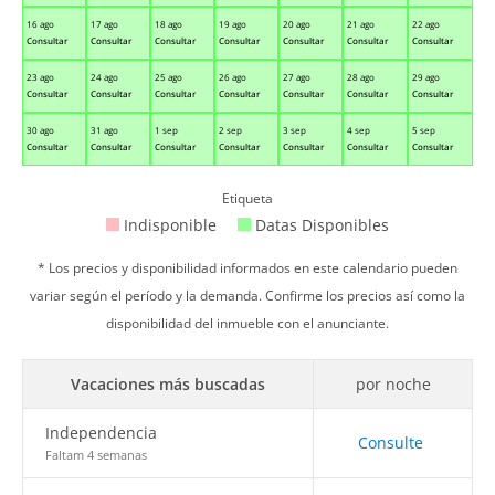
16 ago
17 ago
18 ago
19 ago
20 ago
21 ago
22 ago
Consultar
Consultar
Consultar
Consultar
Consultar
Consultar
Consultar
23 ago
24 ago
25 ago
26 ago
27 ago
28 ago
29 ago
Consultar
Consultar
Consultar
Consultar
Consultar
Consultar
Consultar
30 ago
31 ago
1 sep
2 sep
3 sep
4 sep
5 sep
Consultar
Consultar
Consultar
Consultar
Consultar
Consultar
Consultar
Etiqueta
Indisponible
Datas Disponibles
* Los precios y disponibilidad informados en este calendario pueden
variar según el período y la demanda. Confirme los precios así como la
disponibilidad del inmueble con el anunciante.
Vacaciones más buscadas
por noche
Independencia
Consulte
Faltam 4 semanas