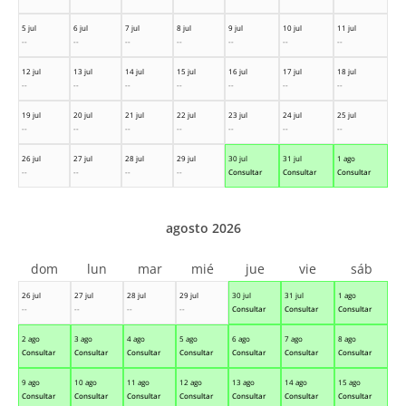
5 jul
6 jul
7 jul
8 jul
9 jul
10 jul
11 jul
--
--
--
--
--
--
--
12 jul
13 jul
14 jul
15 jul
16 jul
17 jul
18 jul
--
--
--
--
--
--
--
19 jul
20 jul
21 jul
22 jul
23 jul
24 jul
25 jul
--
--
--
--
--
--
--
26 jul
27 jul
28 jul
29 jul
30 jul
31 jul
1 ago
--
--
--
--
Consultar
Consultar
Consultar
agosto 2026
dom
lun
mar
mié
jue
vie
sáb
26 jul
27 jul
28 jul
29 jul
30 jul
31 jul
1 ago
--
--
--
--
Consultar
Consultar
Consultar
2 ago
3 ago
4 ago
5 ago
6 ago
7 ago
8 ago
Consultar
Consultar
Consultar
Consultar
Consultar
Consultar
Consultar
9 ago
10 ago
11 ago
12 ago
13 ago
14 ago
15 ago
Consultar
Consultar
Consultar
Consultar
Consultar
Consultar
Consultar