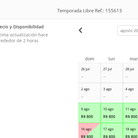
Temporada Libre Ref.: 155613
ecio y Disponibilidad
calendar
month
tima actualización hace
rededor de 2 horas
dom
lun
ma
26 jul
27 jul
28 jul
--
--
--
2 ago
3 ago
4 ago
--
--
--
9 ago
10 ago
11 ago
R$
800
R$
800
R$
800
16 ago
17 ago
18 ago
R$
800
R$
800
R$
800