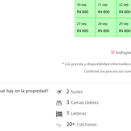
20 sep
21 sep
22 sep
R$
800
R$
800
R$
800
27 sep
28 sep
29 sep
R$
800
R$
800
R$
800
Indispo
* Los precios y disponibilidad informados
Confirme los precios así com
2
ué hay en la propiedad?
Suites
3
Camas Dobles
1
Lieteras
20+
Colchones