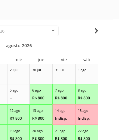
-
agosto 2026
r
mié
jue
vie
sáb
29 jul
30 jul
31 jul
1 ago
--
--
--
--
5 ago
6 ago
7 ago
8 ago
--
R$
800
R$
800
R$
800
12 ago
13 ago
14 ago
15 ago
R$
800
R$
800
Indisp.
Indisp.
19 ago
20 ago
21 ago
22 ago
R$
800
R$
800
R$
800
R$
800