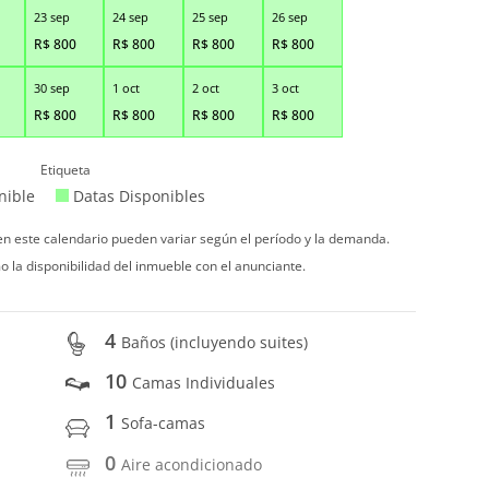
23 sep
24 sep
25 sep
26 sep
R$
800
R$
800
R$
800
R$
800
30 sep
1 oct
2 oct
3 oct
R$
800
R$
800
R$
800
R$
800
Etiqueta
nible
Datas Disponibles
 en este calendario pueden variar según el período y la demanda.
o la disponibilidad del inmueble con el anunciante.
4
Baños (incluyendo suites)
10
Camas Individuales
1
Sofa-camas
0
Aire acondicionado