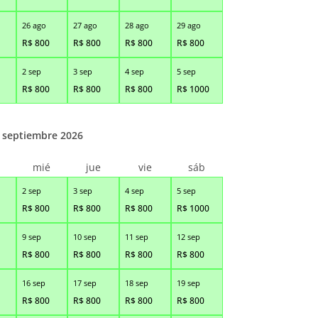
26 ago
27 ago
28 ago
29 ago
R$
800
R$
800
R$
800
R$
800
2 sep
3 sep
4 sep
5 sep
R$
800
R$
800
R$
800
R$
1000
septiembre 2026
r
mié
jue
vie
sáb
2 sep
3 sep
4 sep
5 sep
R$
800
R$
800
R$
800
R$
1000
9 sep
10 sep
11 sep
12 sep
R$
800
R$
800
R$
800
R$
800
16 sep
17 sep
18 sep
19 sep
R$
800
R$
800
R$
800
R$
800