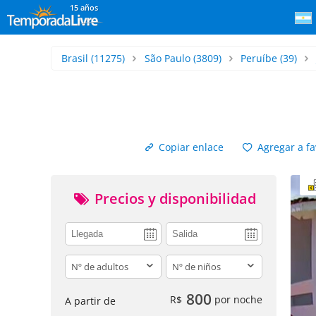
15 años
Brasil
(11275)
São Paulo
(3809)
Peruíbe
(39)
Copiar enlace
Agregar a fa
Precios y disponibilidad
adults
children
800
R$
por noche
A partir de