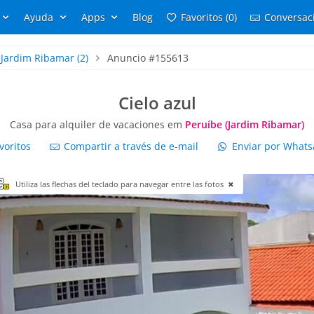
Ayuda
Apps
Blog
Favoritos (0)
Conversaci
Jardim Ribamar
(2)
Anuncio #155613
Cielo azul
Casa para alquiler de vacaciones em
Peruíbe (Jardim Ribamar)
voritos
Compartir a través de e-mail
Enviar por What
Utiliza las flechas del teclado para navegar entre las fotos