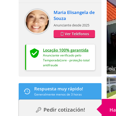
Maria Elisangela de
Souza
Anunciante desde 2025
Ver Teléfonos
Locação 100% garantida
Anunciante verificado pelo
TemporadaLivre - proteção total
antifraude
Dia 
Respuesta muy rápido!
Generalmente menos de 3 horas
Pedir cotización!
Ha