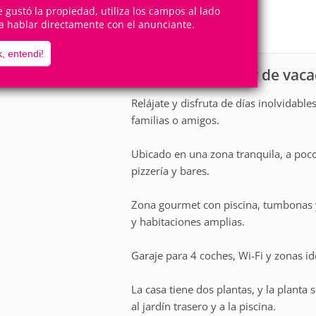
16
5
Personas
Cuartos
te gustó la propiedad, utiliza los campos al lado
a hablar directamente con el anunciante.
2
Suites
, entendi!
Casa para alquiler de vac
scripción
Relájate y disfruta de días inolvidable
familias o amigos.
Ubicado en una zona tranquila, a poc
pizzería y bares.
Zona gourmet con piscina, tumbonas 
y habitaciones amplias.
Garaje para 4 coches, Wi-Fi y zonas ide
La casa tiene dos plantas, y la planta
al jardín trasero y a la piscina.