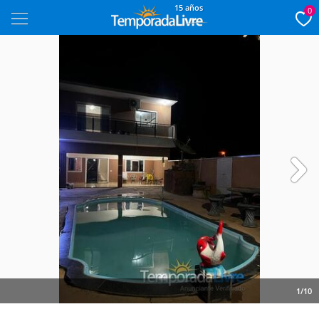
15 años
0
Next
1/10