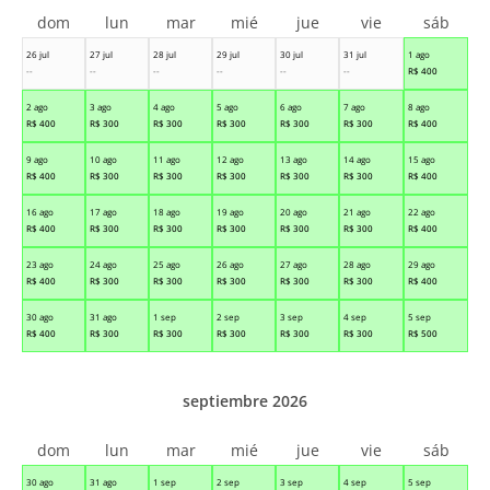
dom
lun
mar
mié
jue
vie
sáb
26 jul
27 jul
28 jul
29 jul
30 jul
31 jul
1 ago
--
--
--
--
--
--
R$
400
2 ago
3 ago
4 ago
5 ago
6 ago
7 ago
8 ago
R$
400
R$
300
R$
300
R$
300
R$
300
R$
300
R$
400
9 ago
10 ago
11 ago
12 ago
13 ago
14 ago
15 ago
R$
400
R$
300
R$
300
R$
300
R$
300
R$
300
R$
400
16 ago
17 ago
18 ago
19 ago
20 ago
21 ago
22 ago
R$
400
R$
300
R$
300
R$
300
R$
300
R$
300
R$
400
23 ago
24 ago
25 ago
26 ago
27 ago
28 ago
29 ago
R$
400
R$
300
R$
300
R$
300
R$
300
R$
300
R$
400
30 ago
31 ago
1 sep
2 sep
3 sep
4 sep
5 sep
R$
400
R$
300
R$
300
R$
300
R$
300
R$
300
R$
500
septiembre 2026
dom
lun
mar
mié
jue
vie
sáb
30 ago
31 ago
1 sep
2 sep
3 sep
4 sep
5 sep