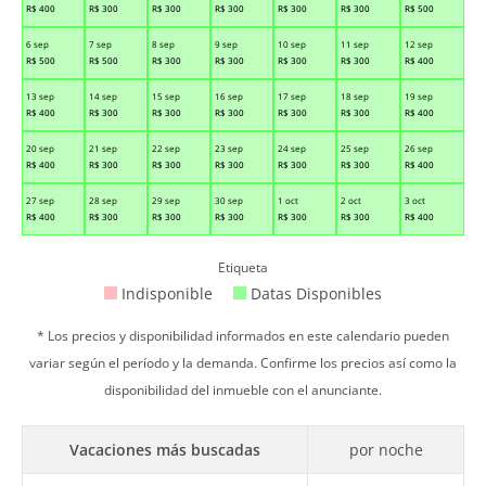
R$
400
R$
300
R$
300
R$
300
R$
300
R$
300
R$
500
6 sep
7 sep
8 sep
9 sep
10 sep
11 sep
12 sep
R$
500
R$
500
R$
300
R$
300
R$
300
R$
300
R$
400
13 sep
14 sep
15 sep
16 sep
17 sep
18 sep
19 sep
R$
400
R$
300
R$
300
R$
300
R$
300
R$
300
R$
400
20 sep
21 sep
22 sep
23 sep
24 sep
25 sep
26 sep
R$
400
R$
300
R$
300
R$
300
R$
300
R$
300
R$
400
27 sep
28 sep
29 sep
30 sep
1 oct
2 oct
3 oct
R$
400
R$
300
R$
300
R$
300
R$
300
R$
300
R$
400
Etiqueta
Indisponible
Datas Disponibles
* Los precios y disponibilidad informados en este calendario pueden
variar según el período y la demanda. Confirme los precios así como la
disponibilidad del inmueble con el anunciante.
Vacaciones más buscadas
por noche