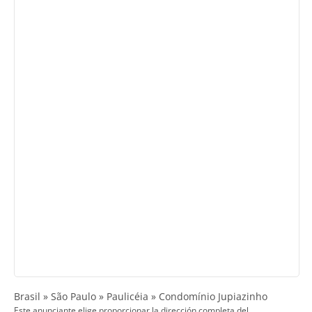
Brasil » São Paulo » Paulicéia » Condomínio Jupiazinho
Este anunciante elige proporcionar la dirección completa del