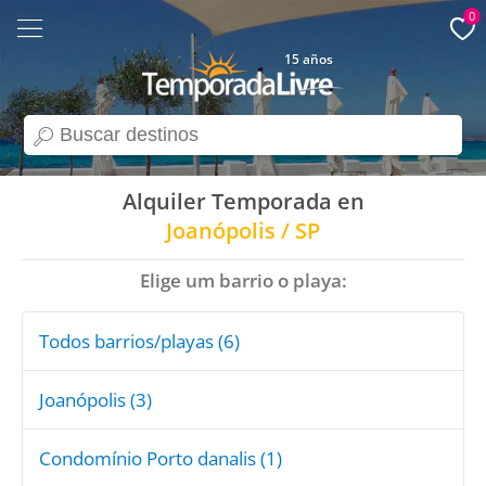
0
15 años
search
Alquiler Temporada en
Joanópolis / SP
Elige um barrio o playa:
Todos barrios/playas (6)
Joanópolis (3)
Condomínio Porto danalis (1)