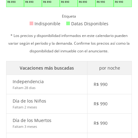
R$
890
R$
890
R$
890
R$
890
R$
890
R$
990
R$
990
Etiqueta
Indisponible
Datas Disponibles
* Los precios y disponibilidad informados en este calendario pueden
variar según el período y la demanda. Confirme los precios así como la
disponibilidad del inmueble con el anunciante.
Vacaciones más buscadas
por noche
Independencia
R$
990
Faltam 28 dias
Día de los Niños
R$
990
Faltam 2 meses
Día de los Muertos
R$
990
Faltam 3 meses