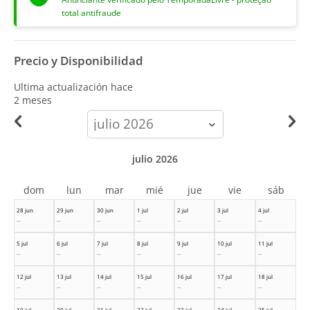
total antifraude
Precio y Disponibilidad
Ultima actualización hace
2 meses
calendar-
month
julio 2026
dom
lun
mar
mié
jue
vie
sáb
28 jun
29 jun
30 jun
1 jul
2 jul
3 jul
4 jul
--
--
--
--
--
--
--
5 jul
6 jul
7 jul
8 jul
9 jul
10 jul
11 jul
--
--
--
--
--
--
--
12 jul
13 jul
14 jul
15 jul
16 jul
17 jul
18 jul
--
--
--
--
--
--
--
19 jul
20 jul
21 jul
22 jul
23 jul
24 jul
25 jul