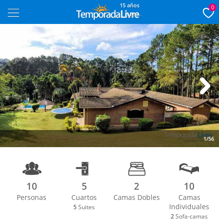
15 años
0
Next
1/56
10
5
2
10
Personas
Cuartos
Camas Dobles
Camas
Individuales
5
Suites
2
Sofa-camas