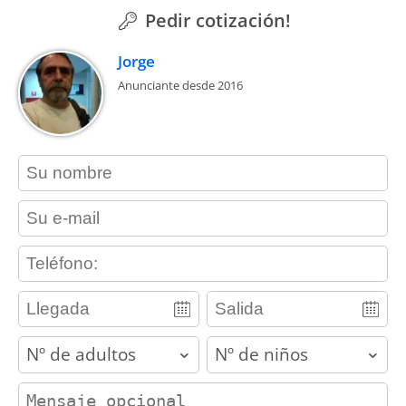
Pedir cotización!
Jorge
Anunciante desde 2016
contact_name
contact_email
contact_phone
adults
children
contact_message