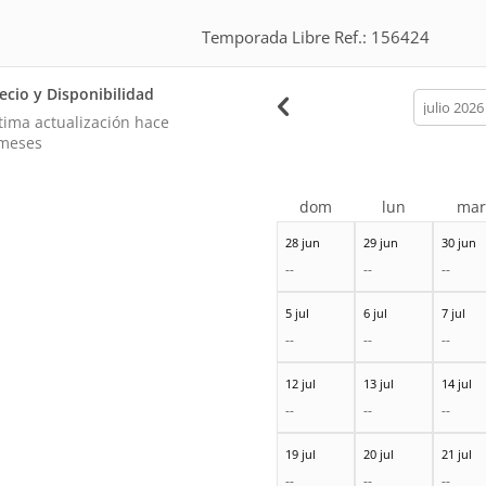
Temporada Libre Ref.: 156424
ecio y Disponibilidad
calendar
month
tima actualización hace
meses
dom
lun
ma
28 jun
29 jun
30 jun
--
--
--
5 jul
6 jul
7 jul
--
--
--
12 jul
13 jul
14 jul
--
--
--
19 jul
20 jul
21 jul
--
--
--