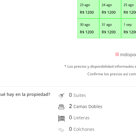
23 ago
24 ago
25 ago
R$
1200
R$
1200
R$
120
30 ago
31 ago
1 sep
R$
1200
R$
1200
R$
120
Indispo
* Los precios y disponibilidad informados
Confirme los precios así com
0
ué hay en la propiedad?
Suites
2
Camas Dobles
0
Lieteras
0
Colchones