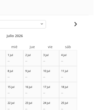
-
julio 2026
r
mié
jue
vie
sáb
1 jul
2 jul
3 jul
4 jul
--
--
--
--
8 jul
9 jul
10 jul
11 jul
--
--
--
--
15 jul
16 jul
17 jul
18 jul
--
--
--
--
22 jul
23 jul
24 jul
25 jul
--
--
--
--