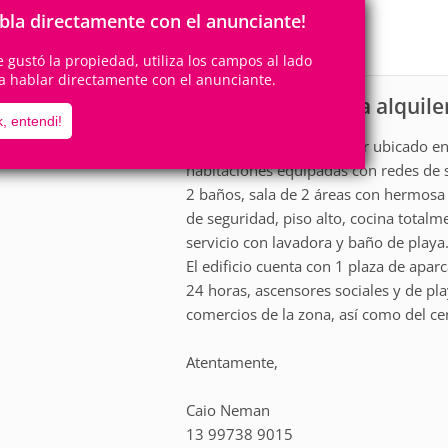
8
3
Personas
Cuartos
bla directamente con el anunciante!
0
Suites
te gustó la propiedad, utiliza los campos al lado
a hablar directamente con el anunciante.
Apartamento para alquile
scripción
, entendi!
Apartamento frente al mar ubicado en 
habitaciones equipadas con redes de s
2 baños, sala de 2 áreas con hermosa 
de seguridad, piso alto, cocina totalm
servicio con lavadora y baño de playa
El edificio cuenta con 1 plaza de apar
24 horas, ascensores sociales y de pla
comercios de la zona, así como del ce
Atentamente,
Caio Neman
13 99738 9015