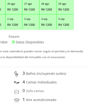
26 ago
27 ago
28 ago
29 ago
0
R$
1200
R$
1200
R$
1200
R$
1200
2 sep
3 sep
4 sep
5 sep
0
R$
1200
R$
1200
R$
1200
R$
1200
Etiqueta
nible
Datas Disponibles
 en este calendario pueden variar según el período y la demanda.
o la disponibilidad del inmueble con el anunciante.
3
Baños (incluyendo suites)
4
Camas Individuales
0
Sofa-camas
1
Aire acondicionado