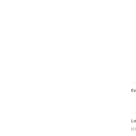
Ev
Lo
(c