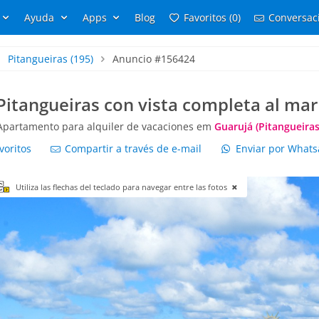
Ayuda
Apps
Blog
Favoritos (0)
Conversaci
Pitangueiras
(195)
Anuncio #156424
itangueiras con vista completa al mar
Apartamento para alquiler de vacaciones em
Guarujá (Pitangueiras
voritos
Compartir a través de e-mail
Enviar por What
Utiliza las flechas del teclado para navegar entre las fotos