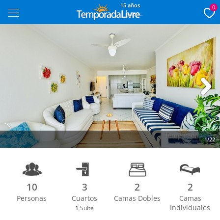
15 años
0
Next
1/22
10
3
2
2
Personas
Cuartos
Camas Dobles
Camas
Individuales
1
Suite