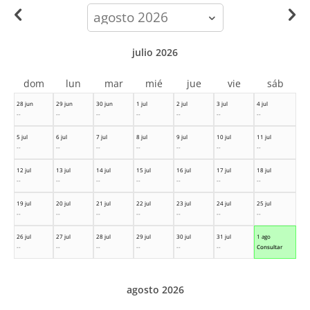
calendar-
month
julio 2026
dom
lun
mar
mié
jue
vie
sáb
28 jun
29 jun
30 jun
1 jul
2 jul
3 jul
4 jul
--
--
--
--
--
--
--
5 jul
6 jul
7 jul
8 jul
9 jul
10 jul
11 jul
--
--
--
--
--
--
--
12 jul
13 jul
14 jul
15 jul
16 jul
17 jul
18 jul
--
--
--
--
--
--
--
19 jul
20 jul
21 jul
22 jul
23 jul
24 jul
25 jul
--
--
--
--
--
--
--
26 jul
27 jul
28 jul
29 jul
30 jul
31 jul
1 ago
--
--
--
--
--
--
Consultar
agosto 2026