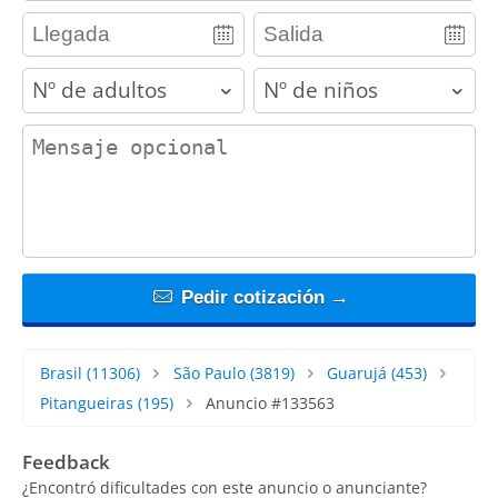
adults
children
contact_message
Pedir cotización →
Brasil
(11306)
São Paulo
(3819)
Guarujá
(453)
Pitangueiras
(195)
Anuncio #133563
Feedback
¿Encontró dificultades con este anuncio o anunciante?