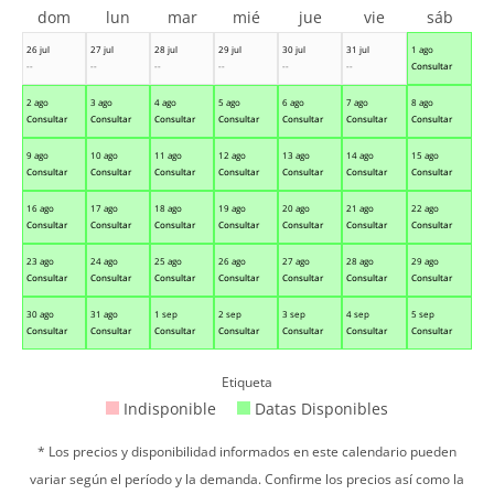
dom
lun
mar
mié
jue
vie
sáb
26 jul
27 jul
28 jul
29 jul
30 jul
31 jul
1 ago
--
--
--
--
--
--
Consultar
2 ago
3 ago
4 ago
5 ago
6 ago
7 ago
8 ago
Consultar
Consultar
Consultar
Consultar
Consultar
Consultar
Consultar
9 ago
10 ago
11 ago
12 ago
13 ago
14 ago
15 ago
Consultar
Consultar
Consultar
Consultar
Consultar
Consultar
Consultar
16 ago
17 ago
18 ago
19 ago
20 ago
21 ago
22 ago
Consultar
Consultar
Consultar
Consultar
Consultar
Consultar
Consultar
23 ago
24 ago
25 ago
26 ago
27 ago
28 ago
29 ago
Consultar
Consultar
Consultar
Consultar
Consultar
Consultar
Consultar
30 ago
31 ago
1 sep
2 sep
3 sep
4 sep
5 sep
Consultar
Consultar
Consultar
Consultar
Consultar
Consultar
Consultar
Etiqueta
Indisponible
Datas Disponibles
* Los precios y disponibilidad informados en este calendario pueden
variar según el período y la demanda. Confirme los precios así como la