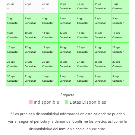
26 jul
27 jul
28 jul
29 jul
30 jul
31 jul
1 ago
--
--
--
Consultar
Consultar
Consultar
Consultar
2 ago
3 ago
4 ago
5 ago
6 ago
7 ago
8 ago
Consultar
Consultar
Consultar
Consultar
Consultar
Consultar
Consultar
9 ago
10 ago
11 ago
12 ago
13 ago
14 ago
15 ago
Consultar
Consultar
Consultar
Consultar
Consultar
Consultar
Consultar
16 ago
17 ago
18 ago
19 ago
20 ago
21 ago
22 ago
Consultar
Consultar
Consultar
Consultar
Consultar
Consultar
Consultar
23 ago
24 ago
25 ago
26 ago
27 ago
28 ago
29 ago
Consultar
Consultar
Consultar
Consultar
Consultar
Consultar
Consultar
30 ago
31 ago
1 sep
2 sep
3 sep
4 sep
5 sep
Consultar
Consultar
Consultar
Consultar
Consultar
Consultar
Consultar
Etiqueta
Indisponible
Datas Disponibles
* Los precios y disponibilidad informados en este calendario pueden
variar según el período y la demanda. Confirme los precios así como la
disponibilidad del inmueble con el anunciante.