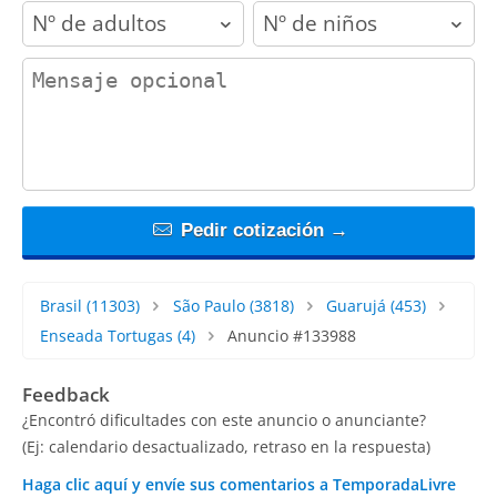
adults
children
contact_message
Pedir cotización →
Brasil
(11303)
São Paulo
(3818)
Guarujá
(453)
Enseada Tortugas
(4)
Anuncio #133988
Feedback
¿Encontró dificultades con este anuncio o anunciante?
(Ej: calendario desactualizado, retraso en la respuesta)
Haga clic aquí y envíe sus comentarios a TemporadaLivre