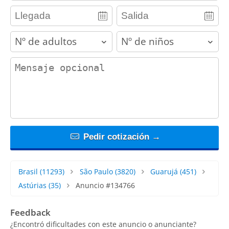
adults
children
contact_message
Pedir cotización →
Brasil
(11293)
São Paulo
(3820)
Guarujá
(451)
Astúrias
(35)
Anuncio #134766
Feedback
¿Encontró dificultades con este anuncio o anunciante?