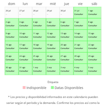
dom
lun
mar
mié
jue
vie
sáb
26 jul
27 jul
28 jul
29 jul
30 jul
31 jul
1 ago
--
--
--
--
--
Consultar
Consultar
2 ago
3 ago
4 ago
5 ago
6 ago
7 ago
8 ago
Consultar
Consultar
Consultar
Consultar
Consultar
Consultar
Consultar
9 ago
10 ago
11 ago
12 ago
13 ago
14 ago
15 ago
Consultar
Consultar
Consultar
Consultar
Consultar
Consultar
Consultar
16 ago
17 ago
18 ago
19 ago
20 ago
21 ago
22 ago
Consultar
Consultar
Consultar
Consultar
Consultar
Consultar
Consultar
23 ago
24 ago
25 ago
26 ago
27 ago
28 ago
29 ago
Consultar
Consultar
Consultar
Consultar
Consultar
Consultar
Consultar
30 ago
31 ago
1 sep
2 sep
3 sep
4 sep
5 sep
Consultar
Consultar
Consultar
Consultar
Consultar
Consultar
Consultar
Etiqueta
Indisponible
Datas Disponibles
* Los precios y disponibilidad informados en este calendario pueden
variar según el período y la demanda. Confirme los precios así como la