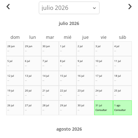
calendar-
month
julio 2026
dom
lun
mar
mié
jue
vie
sáb
28 jun
29 jun
30 jun
1 jul
2 jul
3 jul
4 jul
--
--
--
--
--
--
--
5 jul
6 jul
7 jul
8 jul
9 jul
10 jul
11 jul
--
--
--
--
--
--
--
12 jul
13 jul
14 jul
15 jul
16 jul
17 jul
18 jul
--
--
--
--
--
--
--
19 jul
20 jul
21 jul
22 jul
23 jul
24 jul
25 jul
--
--
--
--
--
--
--
26 jul
27 jul
28 jul
29 jul
30 jul
31 jul
1 ago
--
--
--
--
--
Consultar
Consultar
agosto 2026