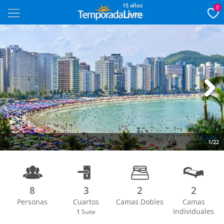
15 años
0
Next
1/22
8
3
2
2
Personas
Cuartos
Camas Dobles
Camas
Individuales
1
Suite