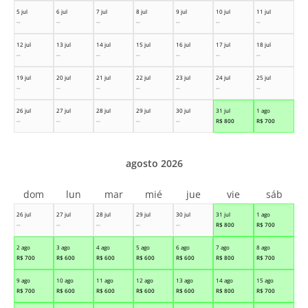
5 jul
6 jul
7 jul
8 jul
9 jul
10 jul
11 jul
--
--
--
--
--
--
--
12 jul
13 jul
14 jul
15 jul
16 jul
17 jul
18 jul
--
--
--
--
--
--
--
19 jul
20 jul
21 jul
22 jul
23 jul
24 jul
25 jul
--
--
--
--
--
--
--
26 jul
27 jul
28 jul
29 jul
30 jul
31 jul
1 ago
--
--
--
--
--
R$
800
R$
700
agosto 2026
dom
lun
mar
mié
jue
vie
sáb
26 jul
27 jul
28 jul
29 jul
30 jul
31 jul
1 ago
--
--
--
--
--
R$
800
R$
700
2 ago
3 ago
4 ago
5 ago
6 ago
7 ago
8 ago
R$
700
R$
600
R$
600
R$
600
R$
600
R$
800
R$
700
9 ago
10 ago
11 ago
12 ago
13 ago
14 ago
15 ago
R$
700
R$
600
R$
600
R$
600
R$
600
R$
800
R$
700