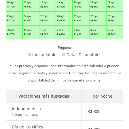
16 ago
17 ago
18 ago
19 ago
20 ago
21 ago
22 ago
R$
700
R$
600
R$
600
R$
600
R$
600
R$
800
R$
700
23 ago
24 ago
25 ago
26 ago
27 ago
28 ago
29 ago
R$
700
R$
600
R$
600
R$
600
R$
600
R$
800
R$
700
30 ago
31 ago
1 sep
2 sep
3 sep
4 sep
5 sep
R$
700
R$
600
R$
600
R$
600
R$
600
R$
800
R$
800
Etiqueta
Indisponible
Datas Disponibles
* Los precios y disponibilidad informados en este calendario pueden
variar según el período y la demanda. Confirme los precios así como la
disponibilidad del inmueble con el anunciante.
Vacaciones más buscadas
por noche
Independencia
R$
800
Faltam 4 semanas
Día de los Niños