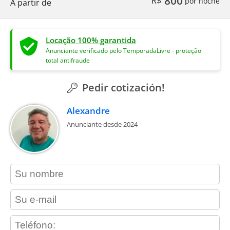
800
R$
por noche
A partir de
Locação 100% garantida
Anunciante verificado pelo TemporadaLivre - proteção
total antifraude
Pedir cotización!
Alexandre
Anunciante desde 2024
contact_name
contact_email
contact_phone