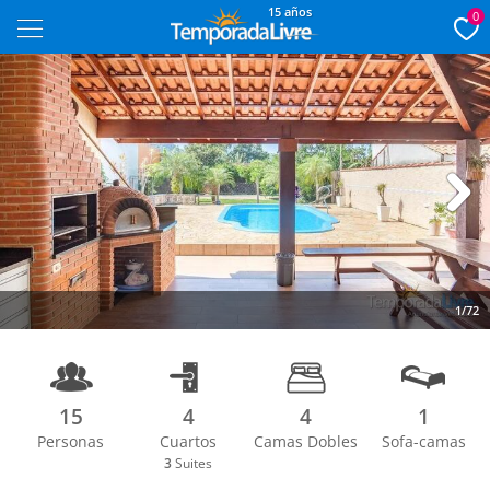
15 años
0
Next
1/72
15
4
4
1
Personas
Cuartos
Camas Dobles
Sofa-camas
3
Suites