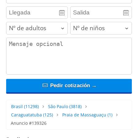
adults
children
contact_message
Pedir cotización →
Brasil
(11298)
São Paulo
(3818)
Caraguatatuba
(125)
Praia de Massaguaçu
(1)
Anuncio #139326