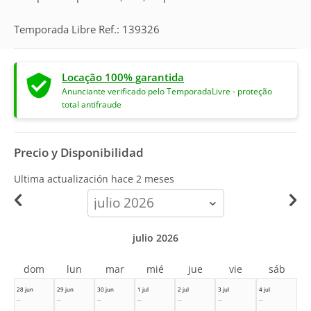
Temporada Libre Ref.: 139326
Locação 100% garantida
Anunciante verificado pelo TemporadaLivre - proteção
total antifraude
Precio y Disponibilidad
Ultima actualización hace
2 meses
calendar-
month
julio 2026
dom
lun
mar
mié
jue
vie
sáb
28 jun
29 jun
30 jun
1 jul
2 jul
3 jul
4 jul
--
--
--
--
--
--
--